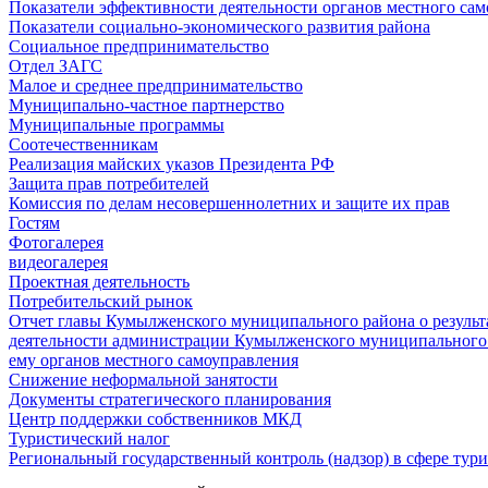
Показатели эффективности деятельности органов местного са
Показатели социально-экономического развития района
Социальное предпринимательство
Отдел ЗАГС
Малое и среднее предпринимательство
Муниципально-частное партнерство
Муниципальные программы
Соотечественникам
Реализация майских указов Президента РФ
Защита прав потребителей
Комиссия по делам несовершеннолетних и защите их прав
Гостям
Фотогалерея
видеогалерея
Проектная деятельность
Потребительский рынок
Отчет главы Кумылженского муниципального района о результа
деятельности администрации Кумылженского муниципального
ему органов местного самоуправления
Снижение неформальной занятости
Документы стратегического планирования
Центр поддержки собственников МКД
Туристический налог
Региональный государственный контроль (надзор) в сфере тур