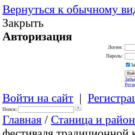
Вернуться к обычному ви
Закрыть
Авторизация
Логин:
Пароль:
З
Забы
Реги
Войти на сайт
|
Регистра
Поиск:
Главная
/
Станица и район
фестиваля традиционной к