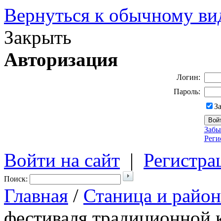
Вернуться к обычному ви
Закрыть
Авторизация
Логин:
Пароль:
З
Забы
Реги
Войти на сайт
|
Регистра
Поиск:
Главная
/
Станица и район
фестиваля традиционной к