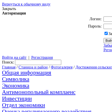
Вернуться к обычному виду
Закрыть
Авторизация
Логин:
Пароль:
З
Забы
Реги
Войти на сайт
|
Регистрация
Поиск:
Главная
/
Станица и район
/
Фотогалерея
/
Достижения сельски
Общая информация
Символика
Экономика
Антимонопольный комплаенс
Инвестиции
Отдел экономики
Оценка регулирующего воздействия