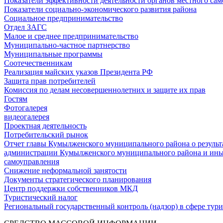
Показатели эффективности деятельности органов местного са
Показатели социально-экономического развития района
Социальное предпринимательство
Отдел ЗАГС
Малое и среднее предпринимательство
Муниципально-частное партнерство
Муниципальные программы
Соотечественникам
Реализация майских указов Президента РФ
Защита прав потребителей
Комиссия по делам несовершеннолетних и защите их прав
Гостям
Фотогалерея
видеогалерея
Проектная деятельность
Потребительский рынок
Отчет главы Кумылженского муниципального района о результа
администрации Кумылженского муниципального района и ины
самоуправления
Снижение неформальной занятости
Документы стратегического планирования
Центр поддержки собственников МКД
Туристический налог
Региональный государственный контроль (надзор) в сфере тур