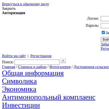
Вернуться к обычному виду
Закрыть
Авторизация
Логин:
Пароль:
З
Забы
Реги
Войти на сайт
|
Регистрация
Поиск:
Главная
/
Станица и район
/
Фотогалерея
/
Достижения сельски
Общая информация
Символика
Экономика
Антимонопольный комплаенс
Инвестиции