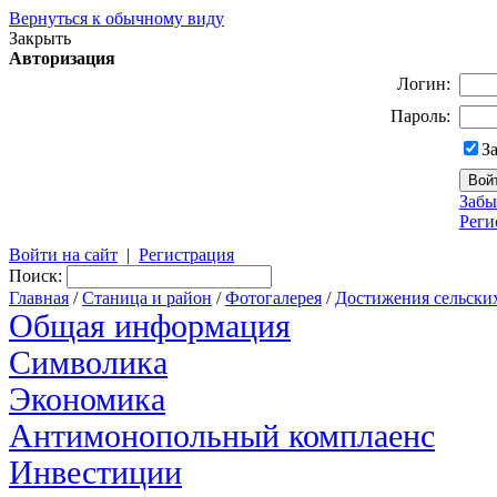
Вернуться к обычному виду
Закрыть
Авторизация
Логин:
Пароль:
З
Забы
Реги
Войти на сайт
|
Регистрация
Поиск:
Главная
/
Станица и район
/
Фотогалерея
/
Достижения сельски
Общая информация
Символика
Экономика
Антимонопольный комплаенс
Инвестиции