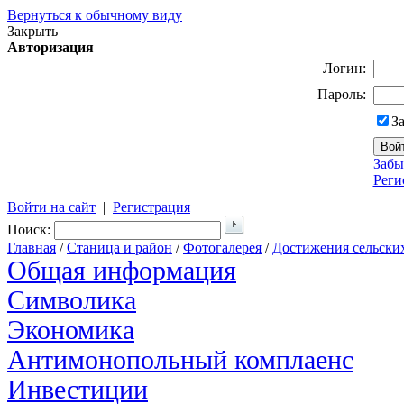
Вернуться к обычному виду
Закрыть
Авторизация
Логин:
Пароль:
З
Забы
Реги
Войти на сайт
|
Регистрация
Поиск:
Главная
/
Станица и район
/
Фотогалерея
/
Достижения сельски
Общая информация
Символика
Экономика
Антимонопольный комплаенс
Инвестиции