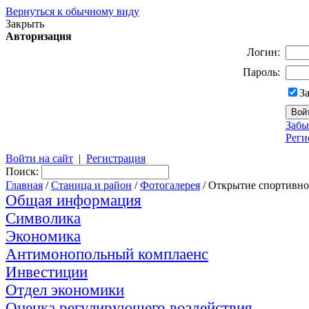
Вернуться к обычному виду
Закрыть
Авторизация
Логин:
Пароль:
З
Забы
Реги
Войти на сайт
|
Регистрация
Поиск:
Главная
/
Станица и район
/
Фотогалерея
/ Открытие спортивно
Общая информация
Символика
Экономика
Антимонопольный комплаенс
Инвестиции
Отдел экономики
Оценка регулирующего воздействия