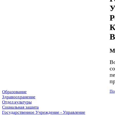
У
Р
К
В
М
В
со
п
п
По
Образование
Здравоохранение
Отдел культуры
Социальная защита
Государственное Учреждение - Управление