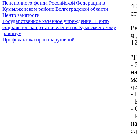
Пенсионного фонда Российской Федерации в
4
Кумылженском районе Волгоградской области
с
Центр занятости
Государственное казенное учреждение «Центр
Ре
социальной защиты населения по Кумылженскому
району»
ч.
Профилактика правонарушений
12
"
- 
на
м
д
-
- 
-
-
на
е