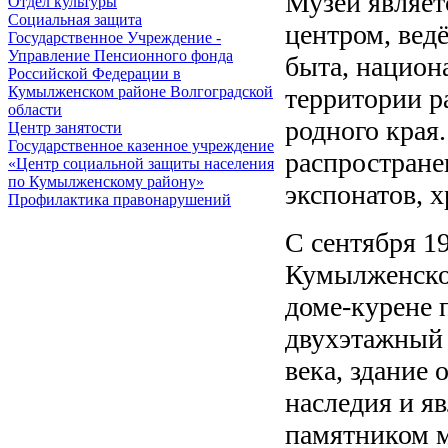
Музей являет
Отдел культуры
Социальная защита
центром, вед
Государственное Учреждение -
Управление Пенсионного фонда
быта, национ
Российской Федерации в
территории р
Кумылженском районе Волгоградской
области
родного края
Центр занятости
Государственное казенное учреждение
распростран
«Центр социальной защиты населения
по Кумылженскому району»
экспонатов, 
Профилактика правонарушений
С сентября 1
Кумылженской
доме-курене 
двухэтажный 
века, здание 
наследия и я
памятником м