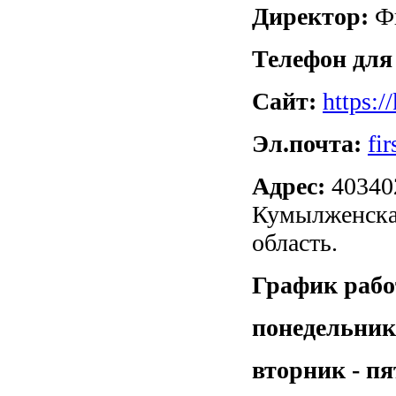
Директор:
Фи
Телефон для
Сайт:
https:/
Эл.почта:
fi
Адрес:
403402
Кумылженска
область.
График рабо
понедельник
вторник - п