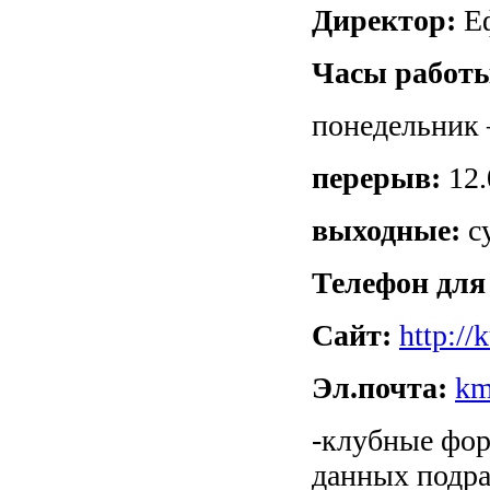
Директор:
Еф
Часы работы
понедельник 
перерыв:
12.
выходные:
су
Телефон для
Сайт:
http:/
Эл.почта:
km
-клубные фор
данных подра