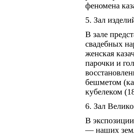
феномена каз
5. Зал издели
В зале предс
свадебных нар
женская каза
парочки и го
восстановлен
бешметом (ка
кубелеком (18
6. Зал Велик
В экспозиции
— наших земл