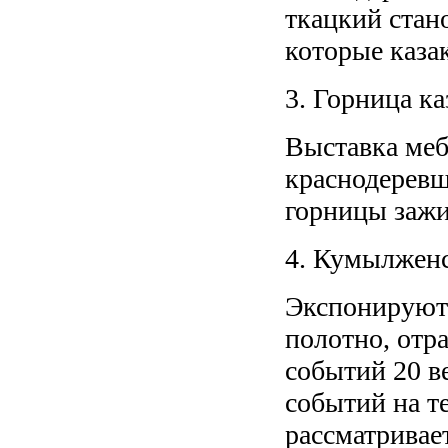
ткацкий стано
которые казак
3. Горница ка
Выставка меб
краснодеревщ
горницы зажи
4. Кумылженс
Экспонируют
полотно, отр
событий 20 ве
событий на т
рассматривае