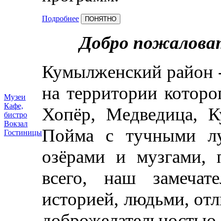
Подробнее
ПОНЯТНО
Добро пожалова
Кумылженский район -
на территории которо
Музеи
Кафе,
Хопёр, Медведица, К
бистро
Вокзал
Пойма с тучными лу
Гостиницы
озёрами и музгами, 
всего, наш замечат
историей, людьми, от
доброжелательност