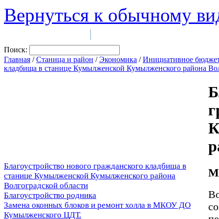
Вернуться к обычному ви
Войти на сайт
Регистрация
|
Поиск:
Главная
/
Станица и район
/
Экономика
/
Инициативное бюдже
кладбища в станице Кумылженской Кумылженского района Вол
Б
г
К
р
Благоустройство нового гражданского кладбища в
М
станице Кумылженской Кумылженского района
Волгоградской области
Во
Благоустройство родника
Замена оконных блоков и ремонт холла в МКОУ ДО
со
Кумылженского ЦДТ.
пе