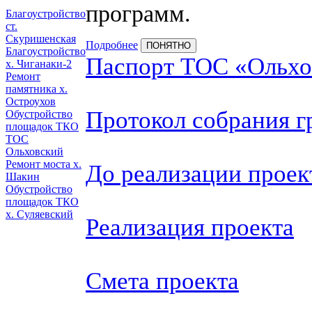
программ.
Благоустройство
ст.
Скуришенская
Подробнее
ПОНЯТНО
Благоустройство
Паспорт
ТОС «Ольх
х. Чиганаки-2
Ремонт
памятника х.
Остроухов
Протокол собрания г
Обустройство
площадок ТКО
ТОС
Ольховский
Ремонт моста х.
До реализации проек
Шакин
Обустройство
площадок ТКО
х. Суляевский
Реализация проекта
Смета проекта