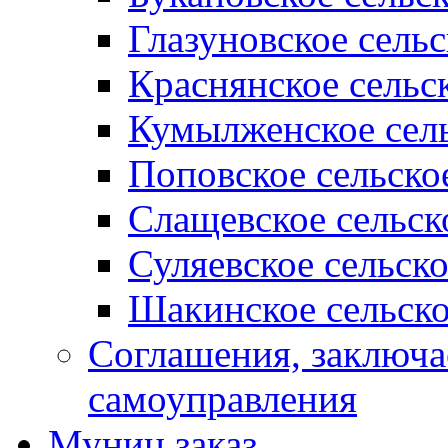
Глазуновское сель
Краснянское сельс
Кумылженское сель
Поповское сельско
Слащевское сельск
Суляевское сельск
Шакинское сельско
Соглашения, заключ
самоуправления
Муниц заказ