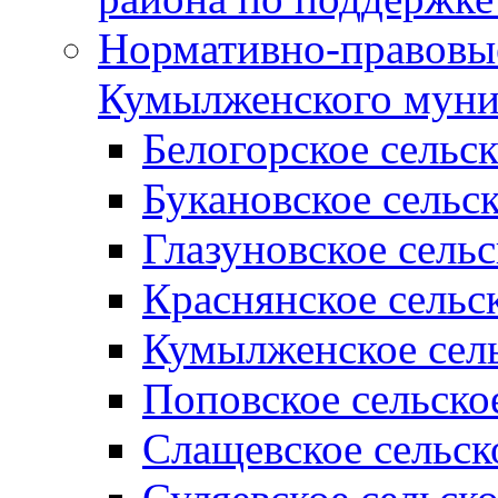
Нормативно-правовые
Кумылженского муни
Белогорское сельс
Букановское сельс
Глазуновское сель
Краснянское сельс
Кумылженское сель
Поповское сельско
Слащевское сельск