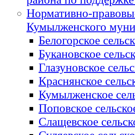
Нормативно-правовые
Кумылженского муни
Белогорское сельс
Букановское сельс
Глазуновское сель
Краснянское сельс
Кумылженское сель
Поповское сельско
Слащевское сельск