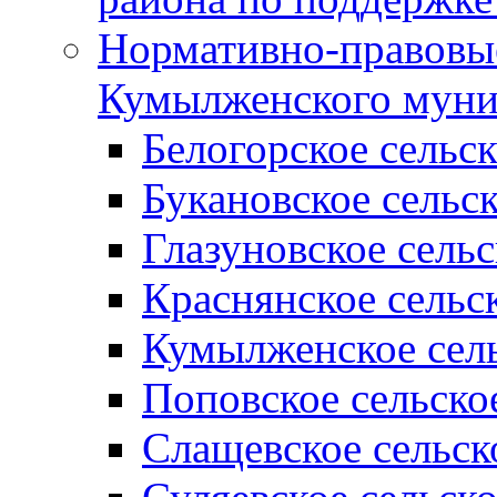
Нормативно-правовые
Кумылженского муни
Белогорское сельс
Букановское сельс
Глазуновское сель
Краснянское сельс
Кумылженское сель
Поповское сельско
Слащевское сельск