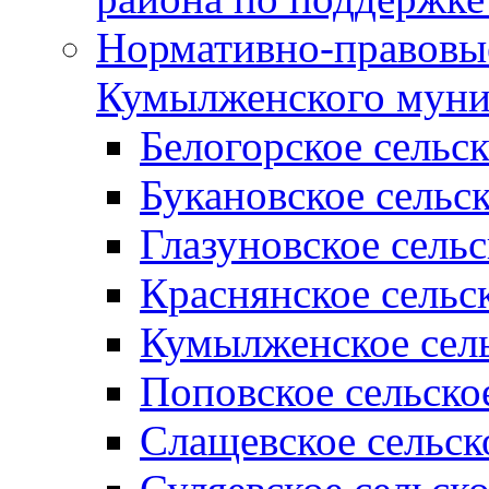
Нормативно-правовые
Кумылженского муни
Белогорское сельс
Букановское сельс
Глазуновское сель
Краснянское сельс
Кумылженское сель
Поповское сельско
Слащевское сельск