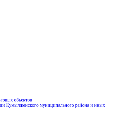
рговых объектов
ации Кумылженского муниципального района и иных