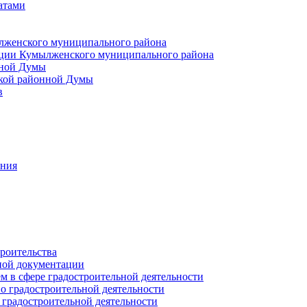
атами
лженского муниципального района
ции Кумылженского муниципального района
нной Думы
кой районной Думы
в
ания
роительства
ной документации
 в сфере градостроительной деятельности
о градостроительной деятельности
 градостроительной деятельности