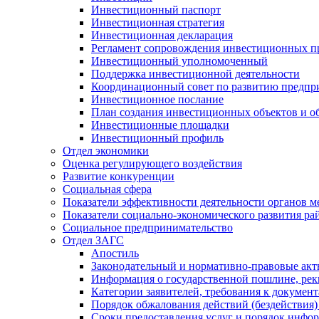
Инвестиционный паспорт
Инвестиционная стратегия
Инвестиционная декларация
Регламент сопровождения инвестиционных п
Инвестиционный уполномоченный
Поддержка инвестиционной деятельности
Координационный совет по развитию предпр
Инвестиционное послание
План создания инвестиционных объектов и о
Инвестиционные площадки
Инвестиционный профиль
Отдел экономики
Оценка регулирующего воздействия
Развитие конкуренции
Социальная сфера
Показатели эффективности деятельности органов м
Показатели социально-экономического развития ра
Социальное предпринимательство
Отдел ЗАГС
Апостиль
Законодательный и нормативно-правовые ак
Информация о государственной пошлине, рек
Категории заявителей, требования к докумен
Порядок обжалования действий (бездействия)
Сроки предоставления услуг и порядок инфо