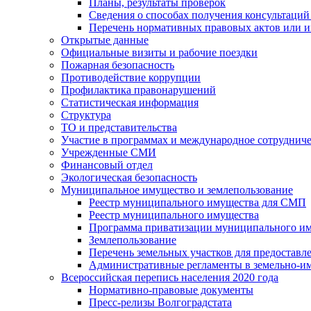
Планы, результаты проверок
Сведения о способах получения консультаций
Перечень нормативных правовых актов или и
Открытые данные
Официальные визиты и рабочие поездки
Пожарная безопасность
Противодействие коррупции
Профилактика правонарушений
Статистическая информация
Структура
ТО и представительства
Участие в программах и международное сотруднич
Учрежденные СМИ
Финансовый отдел
Экологическая безопасность
Муниципальное имущество и землепользование
Реестр муниципального имущества для СМП
Реестр муниципального имущества
Программа приватизации муниципального и
Землепользование
Перечень земельных участков для предоставл
Административные регламенты в земельно-и
Всероссийская перепись населения 2020 года
Нормативно-правовые документы
Пресс-релизы Волгоградстата