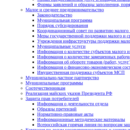
Формы заявлений и образцы заполнения, пор
Малое и среднее предпринимательство
Законодательство
Муниципальная программа
Порядок субсидирования
Координационный совет по развитию малого 
Меры государственной поддержки малого и с
Учреждения инфраструктуры поддержки малог
Муниципальные услуги
Информация о количестве субъектов малого и
Информация о количестве замещенных рабочих
Информация об обороте товаров (работ, услу
Информация о финансово-экономическом сост
Имущественная поддержка субъектов МСП
Муниципально-частное партнерство
Муниципальные программы
Соотечественникам
Реализация майских указов Президента РФ
Защита прав потребителей
Информация о деятельности отдела
Образцы претензий
Нормативно-правовые акты
Информационные методические материалы
Всероссийская горячая линия по вопросам за
Комиссия по делам несовершеннолетних и защите и