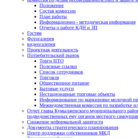
Положение
Состав комиссии
План работы
Информационно - методическая информация
Отчеты о работе КДН и ЗП
Гостям
Фотогалерея
видеогалерея
Проектная деятельность
Потребительский рынок
Торги НТО
Полезные ссылки
Список сотрудников
Торговля
Общественное питание
Бытовые услуги
Нестационарные торговые объекты
Информирование по маркировке молочной п
Межведомственная комиссия по разработке и
Отчет главы Кумылженского муниципального район
подведомственных ему органов местного самоупра
Снижение неформальной занятости
Документы стратегического планирования
Центр поддержки собственников МКД