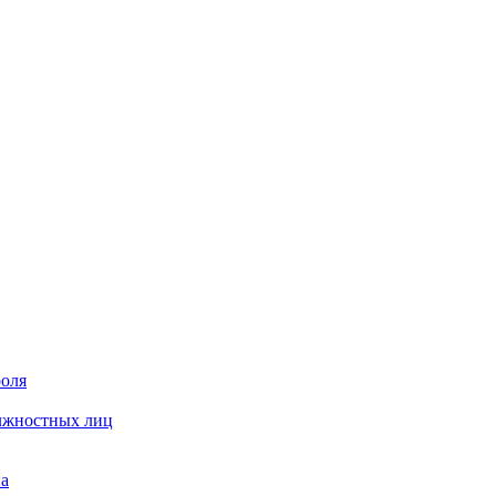
роля
олжностных лиц
на