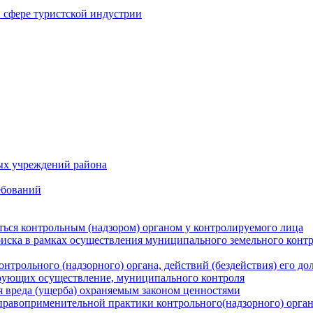
в сфере туристской индустрии
ых учреждений района
ебований
ться контрольным (надзором) органом у контролируемого лица
риска в рамках осуществления муниципального земельного конт
нтрольного (надзорного) органа, действий (бездействия) его д
рующих осуществление, муниципального контроля
 вреда (ущерба) охраняемым законом ценностями
правоприменительной практики контрольного(надзорного) орга