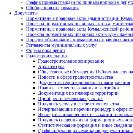
График приема граждан по личным вопросам депут
Обобщенная информация
Документы
Нормативные правовые акты администрации Кумы
Проекты нормативных правовых актов администра
Нормативные правовые акты Кумылженской райо
Проекты нормативных правовых актов Кумылженс
Порядок обжалования нормативных правовых акто
Регламенты муниципальных услуг
Формы обращений
Градостроительство
Градостроительное зонирование
Архитектура
Общественные обсуждения Публичные слуш
Новости в сфере градостроительства
Документы территориального планирования
Правила землепользования и застройки
Документация по планерке территории
Приобрести земельный участок
Получить услугу в сфере строительства
Исчерпывающие перечни процедур в сфере ст
Экспертиза инженерных изысканий и проект
Получить сведения из информационных систем
Статистическая информация и иные сведения 
График обучающих семинаров для участников