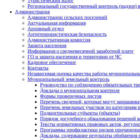
Туристический налог
Региональный государственный контроль (надзор) 
Администрация
Администрации сельских поселений
Актуальньная информация
Архивный отдел
Антитеррористическая безопасность
Административная комиссия
Защита населения
Информация о среднемесячной заработной плате
ГО и защита населения и территории от ЧС
Кадровое обеспечение
Контакты
Независимая оценка качества работы муниципальн
Муниципальный земельный контроль
Руководство по соблюдению обязательных тр
Доклады о муниципальном контроле
Формы проверочных листов
Перечень сведений, которые могут запрашива
Перечень земельных участков по категориям 
Подконтрольные субъекты (объекты)
Порядок досудебного обжалования решений ко
Тексты нормативных правовых актов, регули
Программы профилактики рисков причинения
Доклады, содержащие результаты обобщения 