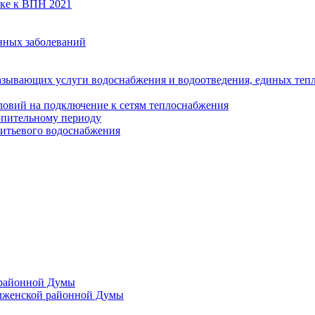
вке к ВПН 2021
нных заболеваний
азывающих услуги водоснабжения и водоотведения, единых те
ловий на подключение к сетям теплоснабжения
опительному периоду
итьевого водоснабжения
 районной Думы
лженской районной Думы