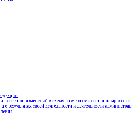
родукции
ли внесению изменений в схему размещения нестационарных то
а о результатах своей деятельности и деятельности администр
вления