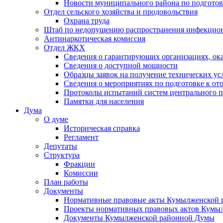
Новости муниципального района по подгото
Отдел сельского хозяйства и продовольствия
Охрана труда
Штаб по недопущению распространения инфекцио
Антинаркотическая комиссия
Отдел ЖКХ
Сведения о гарантирующих организациях, ок
Сведения о доступной мощности
Образцы заявок на получение технических ус
Сведения о мероприятиях по подготовке к от
Протоколы испытаний систем центрального п
Памятки для населения
Дума
О думе
Историческая справка
Регламент
Депутаты
Структура
Фракции
Комиссии
План работы
Документы
Нормативные правовые акты Кумылженской
Проекты нормативных правовых актов Кумы
Документы Кумылженской районной Думы