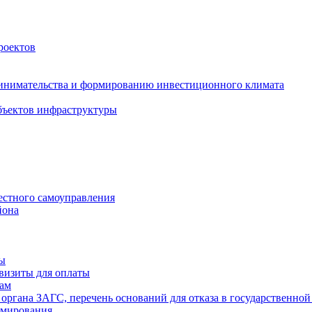
роектов
инимательства и формированию инвестиционного климата
бъектов инфраструктуры
естного самоуправления
йона
ты
визиты для оплаты
там
 органа ЗАГС, перечень оснований для отказа в государственной
рмирования