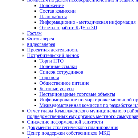
Положение
Состав комиссии
План работы
Информационно - методическая информация
Отчеты о работе КДН и ЗП
Гостям
Фотогалерея
видеогалерея
Проектная деятельность
Потребительский рынок
Торги НТО
Полезные ссылки
Список сотрудников
Торговля
Общественное питание
Бытовые услуги
Нестационарные торговые объекты
Информирование по маркировке молочной п
Межведомственная комиссия по разработке и
Отчет главы Кумылженского муниципального район
подведомственных ему органов местного самоупра
Снижение неформальной занятости
Документы стратегического планирования
Центр поддержки собственников МКД