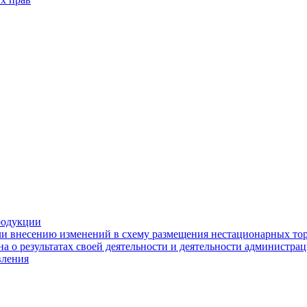
родукции
ли внесению изменений в схему размещения нестационарных то
а о результатах своей деятельности и деятельности администр
вления