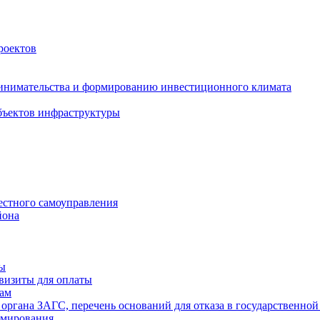
роектов
инимательства и формированию инвестиционного климата
бъектов инфраструктуры
естного самоуправления
йона
ты
визиты для оплаты
там
 органа ЗАГС, перечень оснований для отказа в государственной
рмирования