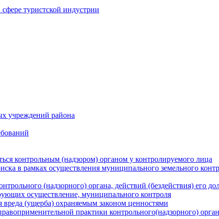
в сфере туристской индустрии
ых учреждений района
ебований
ться контрольным (надзором) органом у контролируемого лица
риска в рамках осуществления муниципального земельного конт
нтрольного (надзорного) органа, действий (бездействия) его д
рующих осуществление, муниципального контроля
 вреда (ущерба) охраняемым законом ценностями
правоприменительной практики контрольного(надзорного) орга