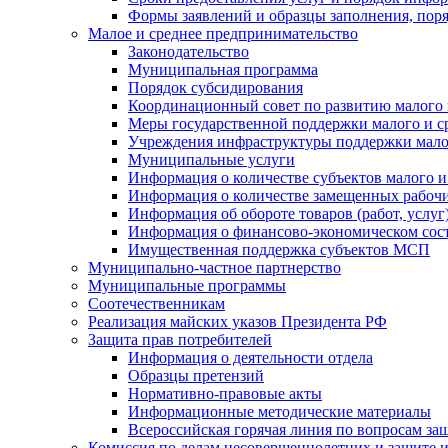
Формы заявлений и образцы заполнения, пор
Малое и среднее предпринимательство
Законодательство
Муниципальная программа
Порядок субсидирования
Координационный совет по развитию малого 
Меры государственной поддержки малого и с
Учреждения инфраструктуры поддержки малог
Муниципальные услуги
Информация о количестве субъектов малого и
Информация о количестве замещенных рабочих
Информация об обороте товаров (работ, услу
Информация о финансово-экономическом сост
Имущественная поддержка субъектов МСП
Муниципально-частное партнерство
Муниципальные программы
Соотечественникам
Реализация майских указов Президента РФ
Защита прав потребителей
Информация о деятельности отдела
Образцы претензий
Нормативно-правовые акты
Информационные методические материалы
Всероссийская горячая линия по вопросам за
Комиссия по делам несовершеннолетних и защите и