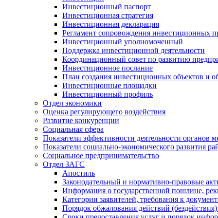
Инвестиционный паспорт
Инвестиционная стратегия
Инвестиционная декларация
Регламент сопровождения инвестиционных п
Инвестиционный уполномоченный
Поддержка инвестиционной деятельности
Координационный совет по развитию предпр
Инвестиционное послание
План создания инвестиционных объектов и о
Инвестиционные площадки
Инвестиционный профиль
Отдел экономики
Оценка регулирующего воздействия
Развитие конкуренции
Социальная сфера
Показатели эффективности деятельности органов м
Показатели социально-экономического развития ра
Социальное предпринимательство
Отдел ЗАГС
Апостиль
Законодательный и нормативно-правовые ак
Информация о государственной пошлине, рек
Категории заявителей, требования к докумен
Порядок обжалования действий (бездействия)
Сроки предоставления услуг и порядок инфо