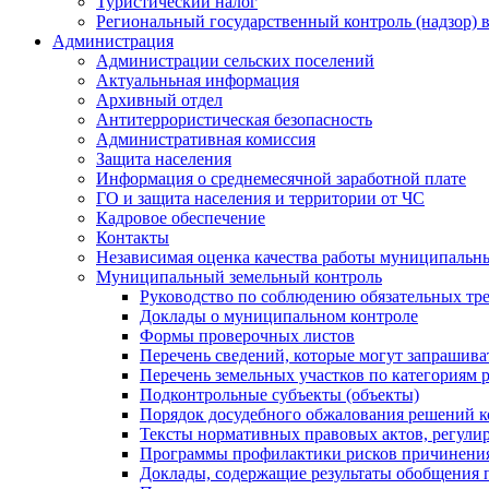
Туристический налог
Региональный государственный контроль (надзор) 
Администрация
Администрации сельских поселений
Актуальньная информация
Архивный отдел
Антитеррористическая безопасность
Административная комиссия
Защита населения
Информация о среднемесячной заработной плате
ГО и защита населения и территории от ЧС
Кадровое обеспечение
Контакты
Независимая оценка качества работы муниципальн
Муниципальный земельный контроль
Руководство по соблюдению обязательных тр
Доклады о муниципальном контроле
Формы проверочных листов
Перечень сведений, которые могут запрашива
Перечень земельных участков по категориям 
Подконтрольные субъекты (объекты)
Порядок досудебного обжалования решений ко
Тексты нормативных правовых актов, регули
Программы профилактики рисков причинения
Доклады, содержащие результаты обобщения 