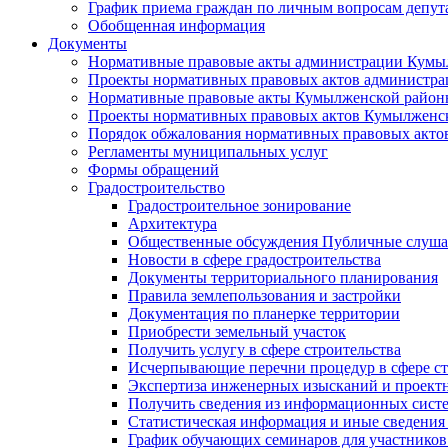
График приема граждан по личным вопросам депут
Обобщенная информация
Документы
Нормативные правовые акты администрации Кумы
Проекты нормативных правовых актов администра
Нормативные правовые акты Кумылженской райо
Проекты нормативных правовых актов Кумылженс
Порядок обжалования нормативных правовых акто
Регламенты муниципальных услуг
Формы обращений
Градостроительство
Градостроительное зонирование
Архитектура
Общественные обсуждения Публичные слуш
Новости в сфере градостроительства
Документы территориального планирования
Правила землепользования и застройки
Документация по планерке территории
Приобрести земельный участок
Получить услугу в сфере строительства
Исчерпывающие перечни процедур в сфере ст
Экспертиза инженерных изысканий и проект
Получить сведения из информационных систем
Статистическая информация и иные сведения 
График обучающих семинаров для участников