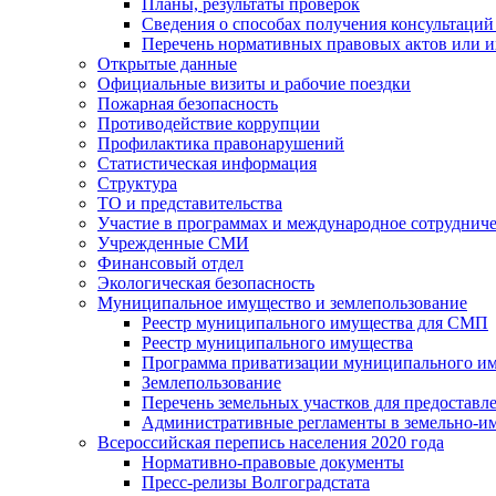
Планы, результаты проверок
Сведения о способах получения консультаций
Перечень нормативных правовых актов или и
Открытые данные
Официальные визиты и рабочие поездки
Пожарная безопасность
Противодействие коррупции
Профилактика правонарушений
Статистическая информация
Структура
ТО и представительства
Участие в программах и международное сотруднич
Учрежденные СМИ
Финансовый отдел
Экологическая безопасность
Муниципальное имущество и землепользование
Реестр муниципального имущества для СМП
Реестр муниципального имущества
Программа приватизации муниципального и
Землепользование
Перечень земельных участков для предоставл
Административные регламенты в земельно-и
Всероссийская перепись населения 2020 года
Нормативно-правовые документы
Пресс-релизы Волгоградстата