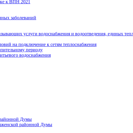
вке к ВПН 2021
нных заболеваний
азывающих услуги водоснабжения и водоотведения, единых те
ловий на подключение к сетям теплоснабжения
опительному периоду
итьевого водоснабжения
 районной Думы
лженской районной Думы