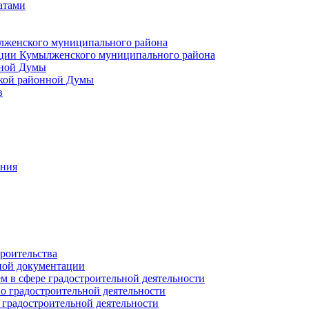
атами
лженского муниципального района
ции Кумылженского муниципального района
нной Думы
кой районной Думы
в
ания
роительства
ной документации
 в сфере градостроительной деятельности
о градостроительной деятельности
 градостроительной деятельности