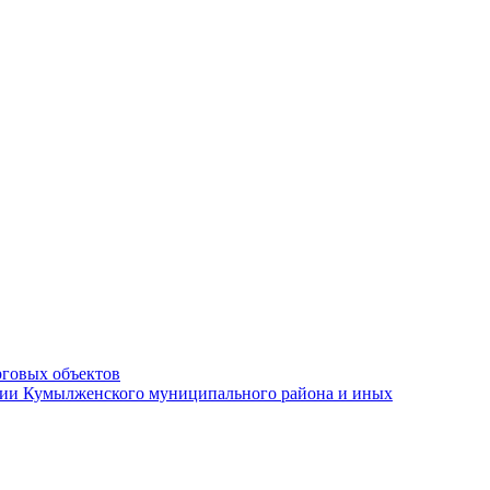
рговых объектов
ации Кумылженского муниципального района и иных