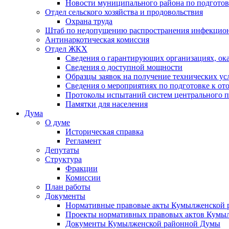
Новости муниципального района по подгото
Отдел сельского хозяйства и продовольствия
Охрана труда
Штаб по недопущению распространения инфекцио
Антинаркотическая комиссия
Отдел ЖКХ
Сведения о гарантирующих организациях, ок
Сведения о доступной мощности
Образцы заявок на получение технических ус
Сведения о мероприятиях по подготовке к от
Протоколы испытаний систем центрального п
Памятки для населения
Дума
О думе
Историческая справка
Регламент
Депутаты
Структура
Фракции
Комиссии
План работы
Документы
Нормативные правовые акты Кумылженской
Проекты нормативных правовых актов Кумы
Документы Кумылженской районной Думы