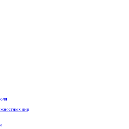
роля
олжностных лиц
на