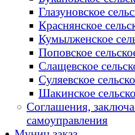
Глазуновское сель
Краснянское сельс
Кумылженское сель
Поповское сельско
Слащевское сельск
Суляевское сельск
Шакинское сельско
Соглашения, заключ
самоуправления
Муниц заказ