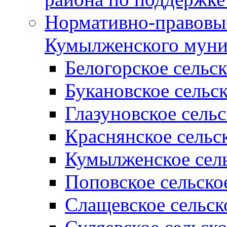
Нормативно-правовые
Кумылженского муни
Белогорское сельс
Букановское сельс
Глазуновское сель
Краснянское сельс
Кумылженское сель
Поповское сельско
Слащевское сельск