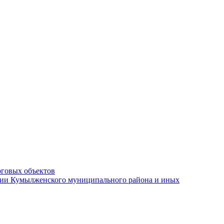
рговых объектов
ации Кумылженского муниципального района и иных