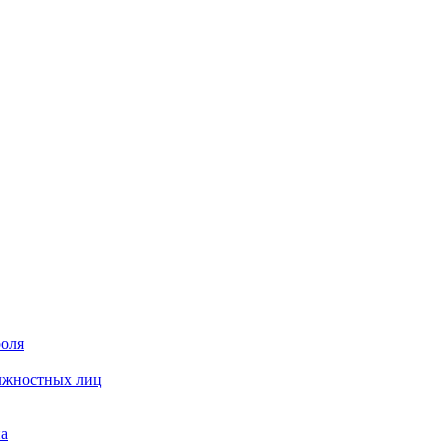
роля
олжностных лиц
на