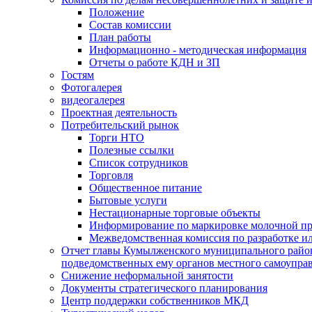
Положение
Состав комиссии
План работы
Информационно - методическая информация
Отчеты о работе КДН и ЗП
Гостям
Фотогалерея
видеогалерея
Проектная деятельность
Потребительский рынок
Торги НТО
Полезные ссылки
Список сотрудников
Торговля
Общественное питание
Бытовые услуги
Нестационарные торговые объекты
Информирование по маркировке молочной п
Межведомственная комиссия по разработке и
Отчет главы Кумылженского муниципального район
подведомственных ему органов местного самоупра
Снижение неформальной занятости
Документы стратегического планирования
Центр поддержки собственников МКД