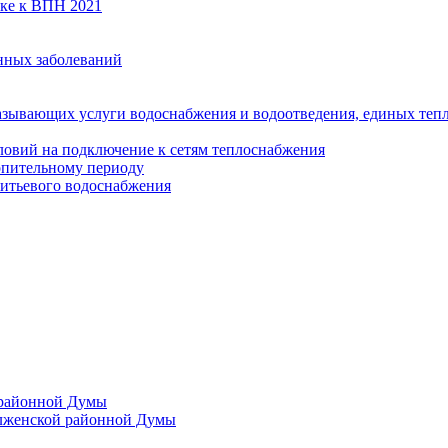
вке к ВПН 2021
нных заболеваний
азывающих услуги водоснабжения и водоотведения, единых те
ловий на подключение к сетям теплоснабжения
опительному периоду
итьевого водоснабжения
 районной Думы
лженской районной Думы