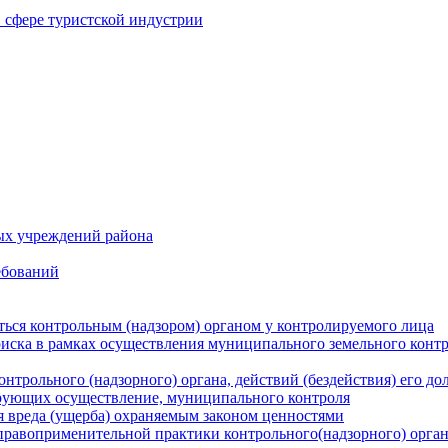
в сфере туристской индустрии
ых учреждений района
ебований
ться контрольным (надзором) органом у контролируемого лица
риска в рамках осуществления муниципального земельного конт
нтрольного (надзорного) органа, действий (бездействия) его д
рующих осуществление, муниципального контроля
 вреда (ущерба) охраняемым законом ценностями
правоприменительной практики контрольного(надзорного) орга