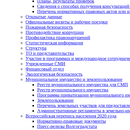
Планы, результаты проверок
Сведения о способах получения консультаций
Перечень нормативных правовых актов или и
Открытые данные
Официальные визиты и рабочие поездки
Пожарная безопасность
Противодействие коррупции
Профилактика правонарушений
Статистическая информация
Структура
ТО и представительства
Участие в программах и международное сотруднич
Учрежденные СМИ
Финансовый отдел
Экологическая безопасность
Муниципальное имущество и землепользование
Реестр муниципального имущества для СМП
Реестр муниципального имущества
Программа приватизации муниципального и
Землепользование
Перечень земельных участков для предоставл
Административные регламенты в земельно-и
Всероссийская перепись населения 2020 года
Нормативно-правовые документы
Пресс-релизы Волгоградстата