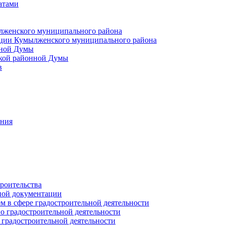
атами
лженского муниципального района
ции Кумылженского муниципального района
нной Думы
кой районной Думы
в
ания
роительства
ной документации
 в сфере градостроительной деятельности
о градостроительной деятельности
 градостроительной деятельности