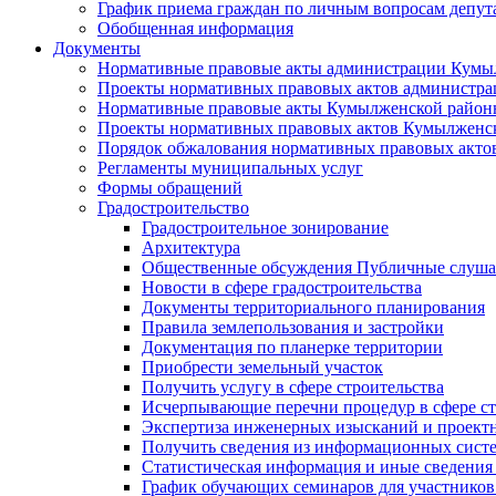
График приема граждан по личным вопросам депут
Обобщенная информация
Документы
Нормативные правовые акты администрации Кумы
Проекты нормативных правовых актов администра
Нормативные правовые акты Кумылженской райо
Проекты нормативных правовых актов Кумылженс
Порядок обжалования нормативных правовых акто
Регламенты муниципальных услуг
Формы обращений
Градостроительство
Градостроительное зонирование
Архитектура
Общественные обсуждения Публичные слуш
Новости в сфере градостроительства
Документы территориального планирования
Правила землепользования и застройки
Документация по планерке территории
Приобрести земельный участок
Получить услугу в сфере строительства
Исчерпывающие перечни процедур в сфере ст
Экспертиза инженерных изысканий и проект
Получить сведения из информационных систем
Статистическая информация и иные сведения 
График обучающих семинаров для участников