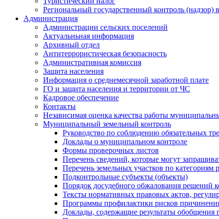
Туристический налог
Региональный государственный контроль (надзор) 
Администрация
Администрации сельских поселений
Актуальньная информация
Архивный отдел
Антитеррористическая безопасность
Административная комиссия
Защита населения
Информация о среднемесячной заработной плате
ГО и защита населения и территории от ЧС
Кадровое обеспечение
Контакты
Независимая оценка качества работы муниципальн
Муниципальный земельный контроль
Руководство по соблюдению обязательных тр
Доклады о муниципальном контроле
Формы проверочных листов
Перечень сведений, которые могут запрашива
Перечень земельных участков по категориям 
Подконтрольные субъекты (объекты)
Порядок досудебного обжалования решений ко
Тексты нормативных правовых актов, регули
Программы профилактики рисков причинения
Доклады, содержащие результаты обобщения 