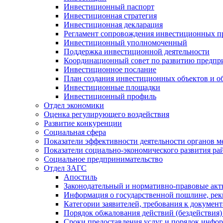
Инвестиционный паспорт
Инвестиционная стратегия
Инвестиционная декларация
Регламент сопровождения инвестиционных п
Инвестиционный уполномоченный
Поддержка инвестиционной деятельности
Координационный совет по развитию предпр
Инвестиционное послание
План создания инвестиционных объектов и о
Инвестиционные площадки
Инвестиционный профиль
Отдел экономики
Оценка регулирующего воздействия
Развитие конкуренции
Социальная сфера
Показатели эффективности деятельности органов м
Показатели социально-экономического развития ра
Социальное предпринимательство
Отдел ЗАГС
Апостиль
Законодательный и нормативно-правовые ак
Информация о государственной пошлине, рек
Категории заявителей, требования к докумен
Порядок обжалования действий (бездействия)
Сроки предоставления услуг и порядок инфо