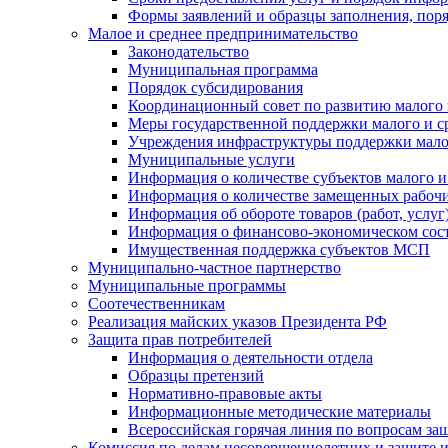
Формы заявлений и образцы заполнения, пор
Малое и среднее предпринимательство
Законодательство
Муниципальная программа
Порядок субсидирования
Координационный совет по развитию малого 
Меры государственной поддержки малого и с
Учреждения инфраструктуры поддержки малог
Муниципальные услуги
Информация о количестве субъектов малого и
Информация о количестве замещенных рабочих
Информация об обороте товаров (работ, услу
Информация о финансово-экономическом сост
Имущественная поддержка субъектов МСП
Муниципально-частное партнерство
Муниципальные программы
Соотечественникам
Реализация майских указов Президента РФ
Защита прав потребителей
Информация о деятельности отдела
Образцы претензий
Нормативно-правовые акты
Информационные методические материалы
Всероссийская горячая линия по вопросам за
Комиссия по делам несовершеннолетних и защите и