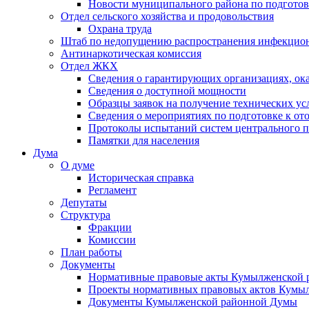
Новости муниципального района по подгото
Отдел сельского хозяйства и продовольствия
Охрана труда
Штаб по недопущению распространения инфекцио
Антинаркотическая комиссия
Отдел ЖКХ
Сведения о гарантирующих организациях, ок
Сведения о доступной мощности
Образцы заявок на получение технических ус
Сведения о мероприятиях по подготовке к от
Протоколы испытаний систем центрального п
Памятки для населения
Дума
О думе
Историческая справка
Регламент
Депутаты
Структура
Фракции
Комиссии
План работы
Документы
Нормативные правовые акты Кумылженской
Проекты нормативных правовых актов Кумы
Документы Кумылженской районной Думы