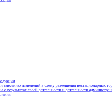
родукции
ли внесению изменений в схему размещения нестационарных то
а о результатах своей деятельности и деятельности администр
вления