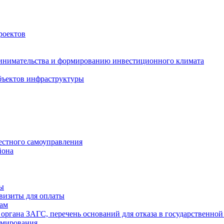
роектов
инимательства и формированию инвестиционного климата
бъектов инфраструктуры
естного самоуправления
йона
ты
визиты для оплаты
там
 органа ЗАГС, перечень оснований для отказа в государственной
рмирования