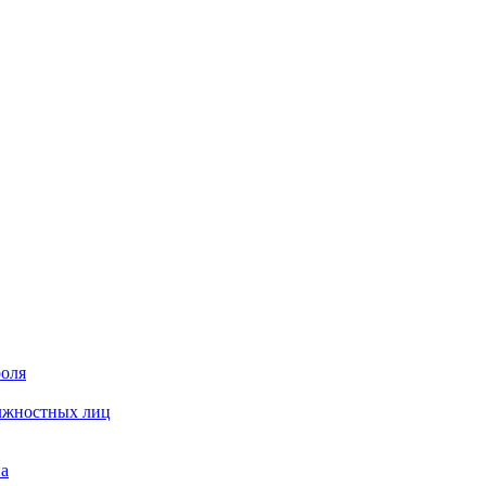
роля
олжностных лиц
на