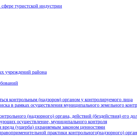
в сфере туристской индустрии
ых учреждений района
ебований
ться контрольным (надзором) органом у контролируемого лица
риска в рамках осуществления муниципального земельного конт
нтрольного (надзорного) органа, действий (бездействия) его д
рующих осуществление, муниципального контроля
 вреда (ущерба) охраняемым законом ценностями
правоприменительной практики контрольного(надзорного) орга