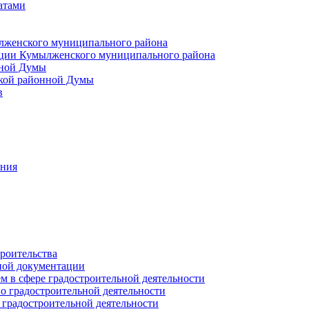
атами
лженского муниципального района
ции Кумылженского муниципального района
нной Думы
кой районной Думы
в
ания
роительства
ной документации
 в сфере градостроительной деятельности
о градостроительной деятельности
 градостроительной деятельности