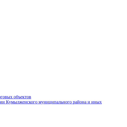
рговых объектов
ации Кумылженского муниципального района и иных