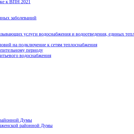
вке к ВПН 2021
нных заболеваний
азывающих услуги водоснабжения и водоотведения, единых те
ловий на подключение к сетям теплоснабжения
опительному периоду
итьевого водоснабжения
 районной Думы
лженской районной Думы