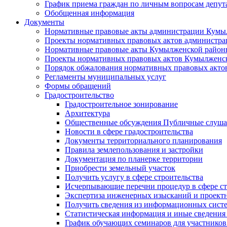
График приема граждан по личным вопросам депут
Обобщенная информация
Документы
Нормативные правовые акты администрации Кумы
Проекты нормативных правовых актов администра
Нормативные правовые акты Кумылженской райо
Проекты нормативных правовых актов Кумылженс
Порядок обжалования нормативных правовых акто
Регламенты муниципальных услуг
Формы обращений
Градостроительство
Градостроительное зонирование
Архитектура
Общественные обсуждения Публичные слуш
Новости в сфере градостроительства
Документы территориального планирования
Правила землепользования и застройки
Документация по планерке территории
Приобрести земельный участок
Получить услугу в сфере строительства
Исчерпывающие перечни процедур в сфере ст
Экспертиза инженерных изысканий и проект
Получить сведения из информационных систем
Статистическая информация и иные сведения 
График обучающих семинаров для участников