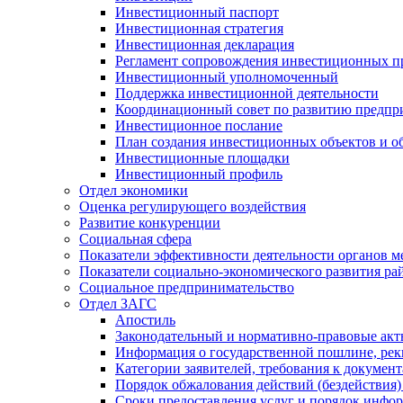
Инвестиционный паспорт
Инвестиционная стратегия
Инвестиционная декларация
Регламент сопровождения инвестиционных п
Инвестиционный уполномоченный
Поддержка инвестиционной деятельности
Координационный совет по развитию предпр
Инвестиционное послание
План создания инвестиционных объектов и о
Инвестиционные площадки
Инвестиционный профиль
Отдел экономики
Оценка регулирующего воздействия
Развитие конкуренции
Социальная сфера
Показатели эффективности деятельности органов м
Показатели социально-экономического развития ра
Социальное предпринимательство
Отдел ЗАГС
Апостиль
Законодательный и нормативно-правовые ак
Информация о государственной пошлине, рек
Категории заявителей, требования к докумен
Порядок обжалования действий (бездействия)
Сроки предоставления услуг и порядок инфо