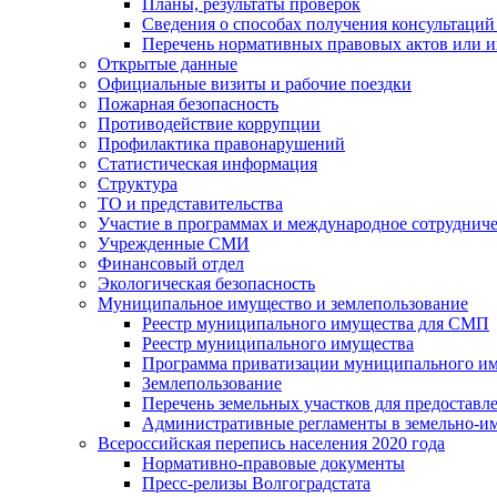
Планы, результаты проверок
Сведения о способах получения консультаций
Перечень нормативных правовых актов или и
Открытые данные
Официальные визиты и рабочие поездки
Пожарная безопасность
Противодействие коррупции
Профилактика правонарушений
Статистическая информация
Структура
ТО и представительства
Участие в программах и международное сотруднич
Учрежденные СМИ
Финансовый отдел
Экологическая безопасность
Муниципальное имущество и землепользование
Реестр муниципального имущества для СМП
Реестр муниципального имущества
Программа приватизации муниципального и
Землепользование
Перечень земельных участков для предоставл
Административные регламенты в земельно-и
Всероссийская перепись населения 2020 года
Нормативно-правовые документы
Пресс-релизы Волгоградстата