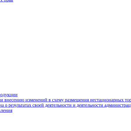
родукции
ли внесению изменений в схему размещения нестационарных то
а о результатах своей деятельности и деятельности администр
вления