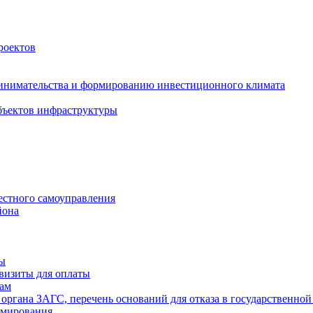
роектов
инимательства и формированию инвестиционного климата
бъектов инфраструктуры
естного самоуправления
йона
ты
визиты для оплаты
там
 органа ЗАГС, перечень оснований для отказа в государственной
рмирования