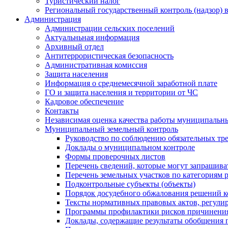
Туристический налог
Региональный государственный контроль (надзор) 
Администрация
Администрации сельских поселений
Актуальньная информация
Архивный отдел
Антитеррористическая безопасность
Административная комиссия
Защита населения
Информация о среднемесячной заработной плате
ГО и защита населения и территории от ЧС
Кадровое обеспечение
Контакты
Независимая оценка качества работы муниципальн
Муниципальный земельный контроль
Руководство по соблюдению обязательных тр
Доклады о муниципальном контроле
Формы проверочных листов
Перечень сведений, которые могут запрашива
Перечень земельных участков по категориям 
Подконтрольные субъекты (объекты)
Порядок досудебного обжалования решений ко
Тексты нормативных правовых актов, регули
Программы профилактики рисков причинения
Доклады, содержащие результаты обобщения 