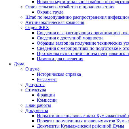
Новости муниципального района по подгото
Отдел сельского хозяйства и продовольствия
Охрана труда
Штаб по недопущению распространения инфекцио
Антинаркотическая комиссия
Отдел ЖКХ
Сведения о гарантирующих организациях, ок
Сведения о доступной мощности
Образцы заявок на получение технических ус
Сведения о мероприятиях по подготовке к от
Протоколы испытаний систем центрального п
Памятки для населения
Дума
О думе
Историческая справка
Регламент
Депутаты
Структура
Фракции
Комиссии
План работы
Документы
Нормативные правовые акты Кумылженской
Проекты нормативных правовых актов Кумы
Документы Кумылженской районной Думы