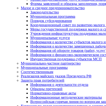
Формы заявлений и образцы заполнения, пор
Малое и среднее предпринимательство
Законодательство
Муниципальная программа
Порядок субсидирования
Координационный совет по развитию малого 
Меры государственной поддержки малого и с
Учреждения инфраструктуры поддержки малог
Муниципальные услуги
Информация о количестве субъектов малого и
Информация о количестве замещенных рабочих
Информация об обороте товаров (работ, услу
Информация о финансово-экономическом сост
Имущественная поддержка субъектов МСП
Муниципально-частное партнерство
Муниципальные программы
Соотечественникам
Реализация майских указов Президента РФ
Защита прав потребителей
Информация о деятельности отдела
Образцы претензий
Нормативно-правовые акты
Информационные методические материалы
Всероссийская горячая линия по вопросам за
Комиссия по делам несовершеннолетних и защите и