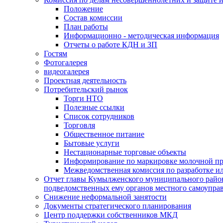
Положение
Состав комиссии
План работы
Информационно - методическая информация
Отчеты о работе КДН и ЗП
Гостям
Фотогалерея
видеогалерея
Проектная деятельность
Потребительский рынок
Торги НТО
Полезные ссылки
Список сотрудников
Торговля
Общественное питание
Бытовые услуги
Нестационарные торговые объекты
Информирование по маркировке молочной п
Межведомственная комиссия по разработке и
Отчет главы Кумылженского муниципального район
подведомственных ему органов местного самоупра
Снижение неформальной занятости
Документы стратегического планирования
Центр поддержки собственников МКД