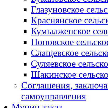
Глазуновское сель
Краснянское сельс
Кумылженское сель
Поповское сельско
Слащевское сельск
Суляевское сельск
Шакинское сельско
Соглашения, заключ
самоуправления
Муниц заказ