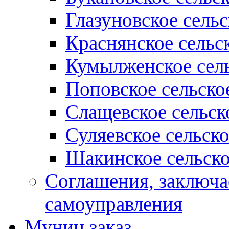
Глазуновское сель
Краснянское сельс
Кумылженское сель
Поповское сельско
Слащевское сельск
Суляевское сельск
Шакинское сельско
Соглашения, заключ
самоуправления
Муниц заказ