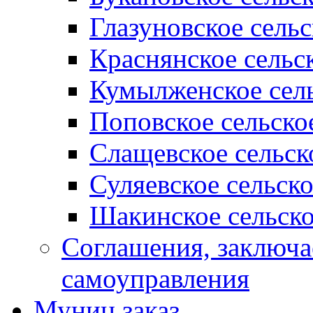
Глазуновское сель
Краснянское сельс
Кумылженское сель
Поповское сельско
Слащевское сельск
Суляевское сельск
Шакинское сельско
Соглашения, заключ
самоуправления
Муниц заказ