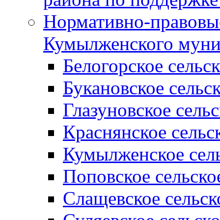
Нормативно-правовые
Кумылженского муни
Белогорское сельс
Букановское сельс
Глазуновское сель
Краснянское сельс
Кумылженское сель
Поповское сельско
Слащевское сельск