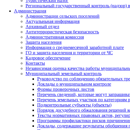
Туристический налог
Региональный государственный контроль (надзор) 
Администрация
Администрации сельских поселений
Актуальньная информация
Архивный отдел
Антитеррористическая безопасность
Административная комиссия
Защита населения
Информация о среднемесячной заработной плате
ГО и защита населения и территории от ЧС
Кадровое обеспечение
Контакты
Независимая оценка качества работы муниципальн
Муниципальный земельный контроль
Руководство по соблюдению обязательных тр
Доклады о муниципальном контроле
Формы проверочных листов
Перечень сведений, которые могут запрашива
Перечень земельных участков по категориям 
Подконтрольные субъекты (объекты)
Порядок досудебного обжалования решений ко
Тексты нормативных правовых актов, регули
Программы профилактики рисков причинения
Доклады, содержащие результаты обобщения 