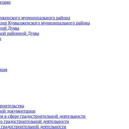
атами
лженского муниципального района
ции Кумылженского муниципального района
нной Думы
кой районной Думы
в
ания
роительства
ной документации
 в сфере градостроительной деятельности
о градостроительной деятельности
 градостроительной деятельности