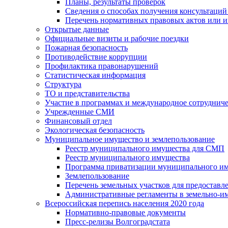
Планы, результаты проверок
Сведения о способах получения консультаций
Перечень нормативных правовых актов или и
Открытые данные
Официальные визиты и рабочие поездки
Пожарная безопасность
Противодействие коррупции
Профилактика правонарушений
Статистическая информация
Структура
ТО и представительства
Участие в программах и международное сотруднич
Учрежденные СМИ
Финансовый отдел
Экологическая безопасность
Муниципальное имущество и землепользование
Реестр муниципального имущества для СМП
Реестр муниципального имущества
Программа приватизации муниципального и
Землепользование
Перечень земельных участков для предоставл
Административные регламенты в земельно-и
Всероссийская перепись населения 2020 года
Нормативно-правовые документы
Пресс-релизы Волгоградстата