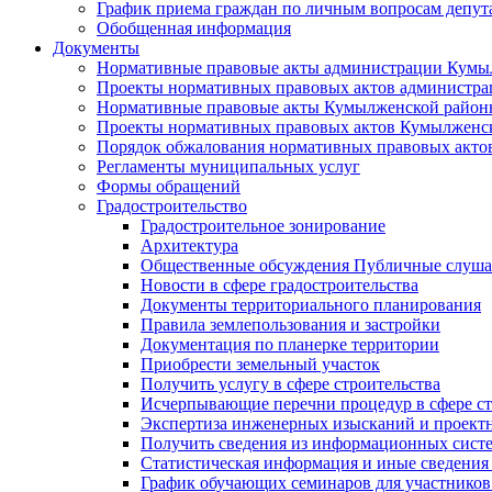
График приема граждан по личным вопросам депут
Обобщенная информация
Документы
Нормативные правовые акты администрации Кумы
Проекты нормативных правовых актов администра
Нормативные правовые акты Кумылженской райо
Проекты нормативных правовых актов Кумылженс
Порядок обжалования нормативных правовых акто
Регламенты муниципальных услуг
Формы обращений
Градостроительство
Градостроительное зонирование
Архитектура
Общественные обсуждения Публичные слуш
Новости в сфере градостроительства
Документы территориального планирования
Правила землепользования и застройки
Документация по планерке территории
Приобрести земельный участок
Получить услугу в сфере строительства
Исчерпывающие перечни процедур в сфере ст
Экспертиза инженерных изысканий и проект
Получить сведения из информационных систем
Статистическая информация и иные сведения 
График обучающих семинаров для участников