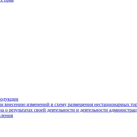
родукции
ли внесению изменений в схему размещения нестационарных то
а о результатах своей деятельности и деятельности администр
вления