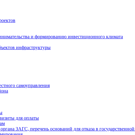
роектов
инимательства и формированию инвестиционного климата
бъектов инфраструктуры
естного самоуправления
йона
ты
визиты для оплаты
там
 органа ЗАГС, перечень оснований для отказа в государственной
рмирования