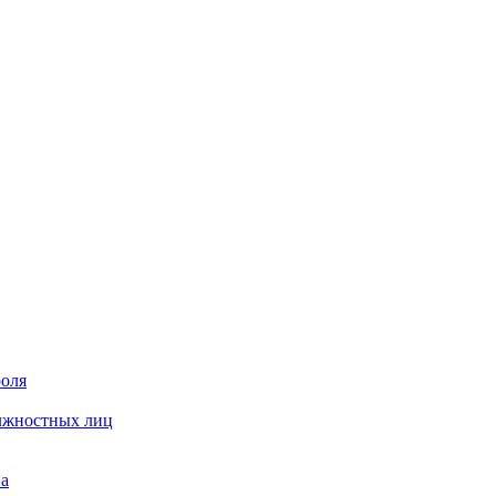
роля
олжностных лиц
на