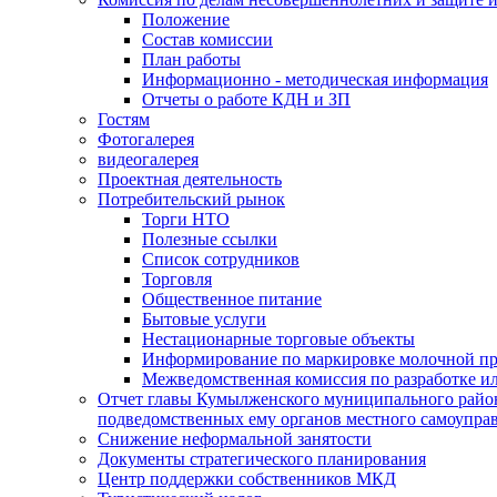
Положение
Состав комиссии
План работы
Информационно - методическая информация
Отчеты о работе КДН и ЗП
Гостям
Фотогалерея
видеогалерея
Проектная деятельность
Потребительский рынок
Торги НТО
Полезные ссылки
Список сотрудников
Торговля
Общественное питание
Бытовые услуги
Нестационарные торговые объекты
Информирование по маркировке молочной п
Межведомственная комиссия по разработке и
Отчет главы Кумылженского муниципального район
подведомственных ему органов местного самоупра
Снижение неформальной занятости
Документы стратегического планирования
Центр поддержки собственников МКД