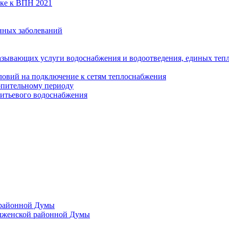
вке к ВПН 2021
нных заболеваний
азывающих услуги водоснабжения и водоотведения, единых те
ловий на подключение к сетям теплоснабжения
опительному периоду
итьевого водоснабжения
 районной Думы
лженской районной Думы