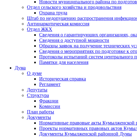
Новости муниципального района по подгото
Отдел сельского хозяйства и продовольствия
Охрана труда
Штаб по недопущению распространения инфекцио
Антинаркотическая комиссия
Отдел ЖКХ
Сведения о гарантирующих организациях, ок
Сведения о доступной мощности
Образцы заявок на получение технических ус
Сведения о мероприятиях по подготовке к от
Протоколы испытаний систем центрального п
Памятки для населения
Дума
О думе
Историческая справка
Регламент
Депутаты
Структура
Фракции
Комиссии
План работы
Документы
Нормативные правовые акты Кумылженской
Проекты нормативных правовых актов Кумы
Документы Кумылженской районной Думы