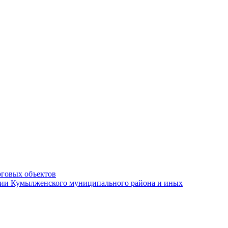
рговых объектов
ации Кумылженского муниципального района и иных