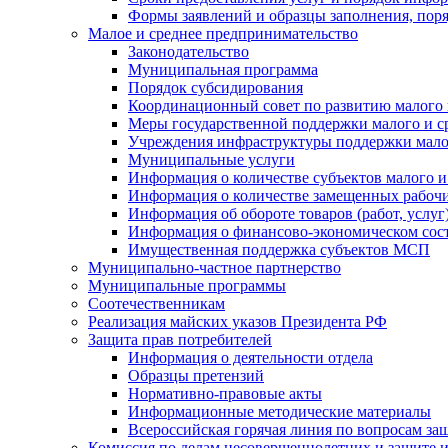
Формы заявлений и образцы заполнения, пор
Малое и среднее предпринимательство
Законодательство
Муниципальная программа
Порядок субсидирования
Координационный совет по развитию малого 
Меры государственной поддержки малого и с
Учреждения инфраструктуры поддержки малог
Муниципальные услуги
Информация о количестве субъектов малого и
Информация о количестве замещенных рабочих
Информация об обороте товаров (работ, услу
Информация о финансово-экономическом сост
Имущественная поддержка субъектов МСП
Муниципально-частное партнерство
Муниципальные программы
Соотечественникам
Реализация майских указов Президента РФ
Защита прав потребителей
Информация о деятельности отдела
Образцы претензий
Нормативно-правовые акты
Информационные методические материалы
Всероссийская горячая линия по вопросам за
Комиссия по делам несовершеннолетних и защите и