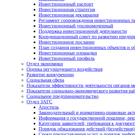
Инвестиционный паспорт
Инвестиционная стратегия
Инвестиционная декларация
Регламент сопровождения инвестиционных п
Инвестиционный уполномоченный
Поддержка инвестиционной деятельности
Координационный совет по развитию предпр
Инвестиционное послание
План создания инвестиционных объектов и о
Инвестиционные площадки
Инвестиционный профиль
Отдел экономики
Оценка регулирующего воздействия
Развитие конкуренции
Социальная сфера
Показатели эффективности деятельности органов м
Показатели социально-экономического развития ра
Социальное предпринимательство
Отдел ЗАГС
Апостиль
Законодательный и нормативно-правовые ак
Информация о государственной пошлине, рек
Категории заявителей, требования к докумен
Порядок обжалования действий (бездействия)
Сроки предоставления услуг и порядок инфо