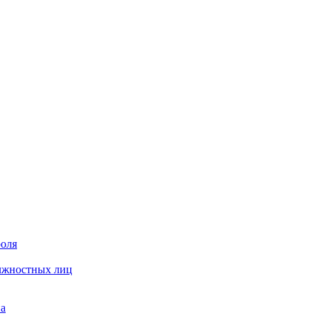
роля
олжностных лиц
на