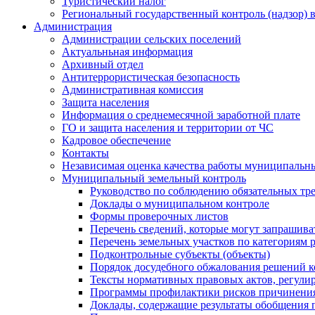
Туристический налог
Региональный государственный контроль (надзор) 
Администрация
Администрации сельских поселений
Актуальньная информация
Архивный отдел
Антитеррористическая безопасность
Административная комиссия
Защита населения
Информация о среднемесячной заработной плате
ГО и защита населения и территории от ЧС
Кадровое обеспечение
Контакты
Независимая оценка качества работы муниципальн
Муниципальный земельный контроль
Руководство по соблюдению обязательных тр
Доклады о муниципальном контроле
Формы проверочных листов
Перечень сведений, которые могут запрашива
Перечень земельных участков по категориям 
Подконтрольные субъекты (объекты)
Порядок досудебного обжалования решений ко
Тексты нормативных правовых актов, регули
Программы профилактики рисков причинения
Доклады, содержащие результаты обобщения 