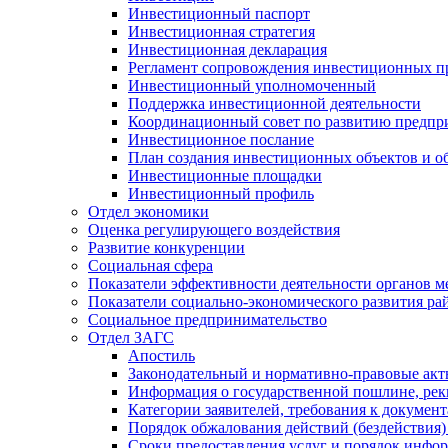
Инвестиционный паспорт
Инвестиционная стратегия
Инвестиционная декларация
Регламент сопровождения инвестиционных п
Инвестиционный уполномоченный
Поддержка инвестиционной деятельности
Координационный совет по развитию предпр
Инвестиционное послание
План создания инвестиционных объектов и о
Инвестиционные площадки
Инвестиционный профиль
Отдел экономики
Оценка регулирующего воздействия
Развитие конкуренции
Социальная сфера
Показатели эффективности деятельности органов м
Показатели социально-экономического развития ра
Социальное предпринимательство
Отдел ЗАГС
Апостиль
Законодательный и нормативно-правовые ак
Информация о государственной пошлине, рек
Категории заявителей, требования к докумен
Порядок обжалования действий (бездействия)
Сроки предоставления услуг и порядок инфо