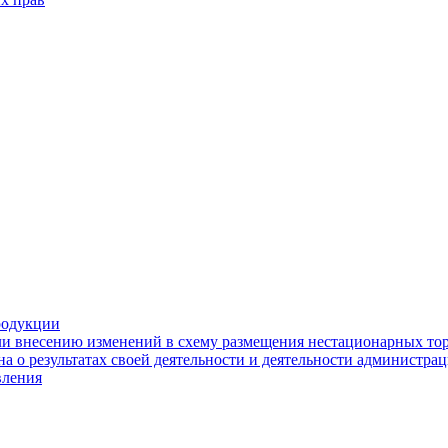
родукции
ли внесению изменений в схему размещения нестационарных то
а о результатах своей деятельности и деятельности администр
вления