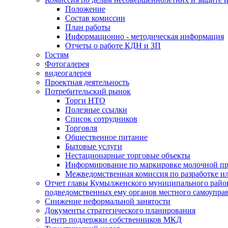
Положение
Состав комиссии
План работы
Информационно - методическая информация
Отчеты о работе КДН и ЗП
Гостям
Фотогалерея
видеогалерея
Проектная деятельность
Потребительский рынок
Торги НТО
Полезные ссылки
Список сотрудников
Торговля
Общественное питание
Бытовые услуги
Нестационарные торговые объекты
Информирование по маркировке молочной п
Межведомственная комиссия по разработке и
Отчет главы Кумылженского муниципального район
подведомственных ему органов местного самоупра
Снижение неформальной занятости
Документы стратегического планирования
Центр поддержки собственников МКД