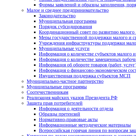
Формы заявлений и образцы заполнения, пор
Малое и среднее предпринимательство
Законодательство
Муниципальная программа
Порядок субсидирования
Координационный совет по развитию малого 
Меры государственной поддержки малого и с
Учреждения инфраструктуры поддержки малог
Муниципальные услуги
Информация о количестве субъектов малого и
Информация о количестве замещенных рабочих
Информация об обороте товаров (работ, услу
Информация о финансово-экономическом сост
Имущественная поддержка субъектов МСП
Муниципально-частное партнерство
Муниципальные программы
Соотечественникам
Реализация майских указов Президента РФ
Защита прав потребителей
Информация о деятельности отдела
Образцы претензий
Нормативно-правовые акты
Информационные методические материалы
Всероссийская горячая линия по вопросам за
Комиссия по делам несовершеннолетних и защите и