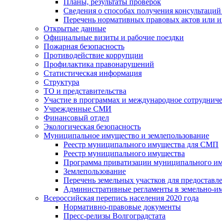
Планы, результаты проверок
Сведения о способах получения консультаций
Перечень нормативных правовых актов или и
Открытые данные
Официальные визиты и рабочие поездки
Пожарная безопасность
Противодействие коррупции
Профилактика правонарушений
Статистическая информация
Структура
ТО и представительства
Участие в программах и международное сотруднич
Учрежденные СМИ
Финансовый отдел
Экологическая безопасность
Муниципальное имущество и землепользование
Реестр муниципального имущества для СМП
Реестр муниципального имущества
Программа приватизации муниципального и
Землепользование
Перечень земельных участков для предоставл
Административные регламенты в земельно-и
Всероссийская перепись населения 2020 года
Нормативно-правовые документы
Пресс-релизы Волгоградстата