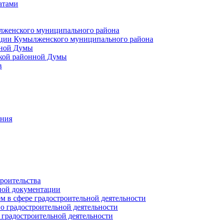
атами
лженского муниципального района
ции Кумылженского муниципального района
нной Думы
кой районной Думы
в
ания
роительства
ной документации
 в сфере градостроительной деятельности
о градостроительной деятельности
 градостроительной деятельности