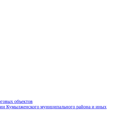
рговых объектов
ации Кумылженского муниципального района и иных