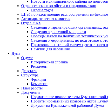
Новости муниципального района по подгото
Отдел сельского хозяйства и продовольствия
Охрана труда
Штаб по недопущению распространения инфекцио
Антинаркотическая комиссия
Отдел ЖКХ
Сведения о гарантирующих организациях, ок
Сведения о доступной мощности
Образцы заявок на получение технических ус
Сведения о мероприятиях по подготовке к от
Протоколы испытаний систем центрального п
Памятки для населения
Дума
О думе
Историческая справка
Регламент
Депутаты
Структура
Фракции
Комиссии
План работы
Документы
Нормативные правовые акты Кумылженской
Проекты нормативных правовых актов Кумы
Документы Кумылженской районной Думы