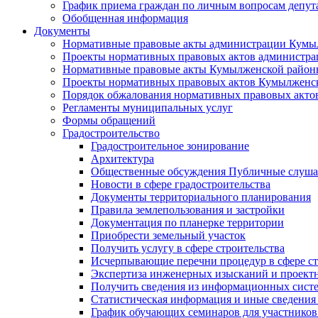
График приема граждан по личным вопросам депут
Обобщенная информация
Документы
Нормативные правовые акты администрации Кумы
Проекты нормативных правовых актов администра
Нормативные правовые акты Кумылженской райо
Проекты нормативных правовых актов Кумылженс
Порядок обжалования нормативных правовых акто
Регламенты муниципальных услуг
Формы обращений
Градостроительство
Градостроительное зонирование
Архитектура
Общественные обсуждения Публичные слуш
Новости в сфере градостроительства
Документы территориального планирования
Правила землепользования и застройки
Документация по планерке территории
Приобрести земельный участок
Получить услугу в сфере строительства
Исчерпывающие перечни процедур в сфере ст
Экспертиза инженерных изысканий и проект
Получить сведения из информационных систем
Статистическая информация и иные сведения 
График обучающих семинаров для участников