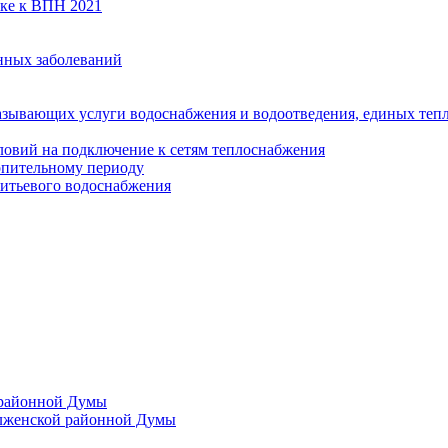
вке к ВПН 2021
нных заболеваний
азывающих услуги водоснабжения и водоотведения, единых те
ловий на подключение к сетям теплоснабжения
опительному периоду
итьевого водоснабжения
 районной Думы
лженской районной Думы