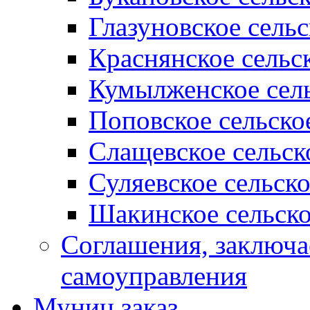
Глазуновское сель
Краснянское сельс
Кумылженское сель
Поповское сельско
Слащевское сельск
Суляевское сельск
Шакинское сельско
Соглашения, заключ
самоуправления
Муниц заказ