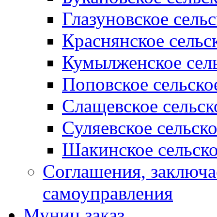
Глазуновское сель
Краснянское сельс
Кумылженское сель
Поповское сельско
Слащевское сельск
Суляевское сельск
Шакинское сельско
Соглашения, заключ
самоуправления
Муниц заказ