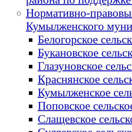
Нормативно-правовые
Кумылженского муни
Белогорское сельс
Букановское сельс
Глазуновское сель
Краснянское сельс
Кумылженское сель
Поповское сельско
Слащевское сельск