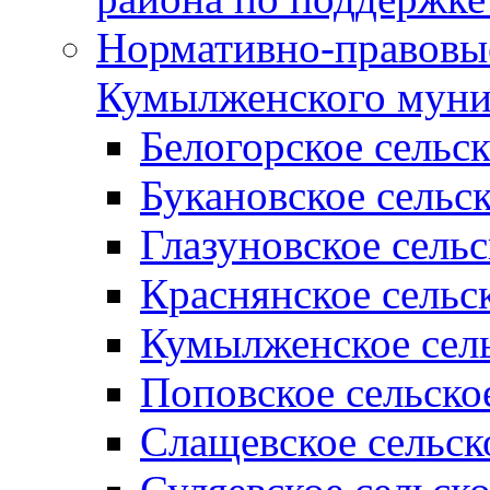
Нормативно-правовые
Кумылженского муни
Белогорское сельс
Букановское сельс
Глазуновское сель
Краснянское сельс
Кумылженское сель
Поповское сельско
Слащевское сельск