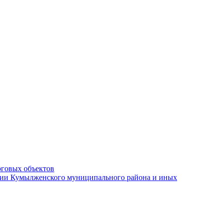
рговых объектов
ации Кумылженского муниципального района и иных