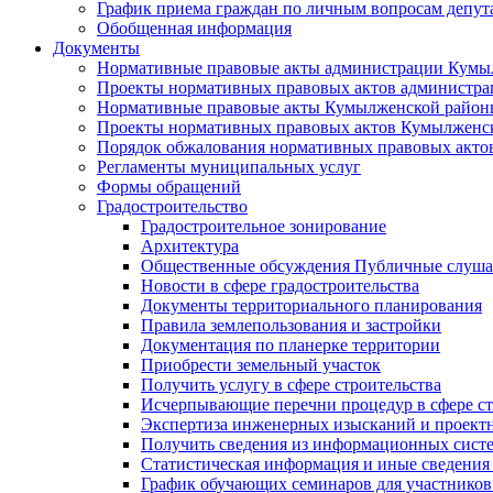
График приема граждан по личным вопросам депут
Обобщенная информация
Документы
Нормативные правовые акты администрации Кумы
Проекты нормативных правовых актов администра
Нормативные правовые акты Кумылженской райо
Проекты нормативных правовых актов Кумылженс
Порядок обжалования нормативных правовых акто
Регламенты муниципальных услуг
Формы обращений
Градостроительство
Градостроительное зонирование
Архитектура
Общественные обсуждения Публичные слуш
Новости в сфере градостроительства
Документы территориального планирования
Правила землепользования и застройки
Документация по планерке территории
Приобрести земельный участок
Получить услугу в сфере строительства
Исчерпывающие перечни процедур в сфере ст
Экспертиза инженерных изысканий и проект
Получить сведения из информационных систем
Статистическая информация и иные сведения 
График обучающих семинаров для участников