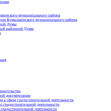
атами
лженского муниципального района
ции Кумылженского муниципального района
нной Думы
кой районной Думы
в
ания
роительства
ной документации
 в сфере градостроительной деятельности
о градостроительной деятельности
 градостроительной деятельности