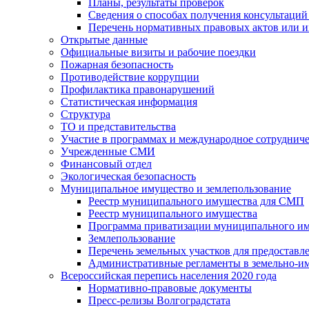
Планы, результаты проверок
Сведения о способах получения консультаций
Перечень нормативных правовых актов или и
Открытые данные
Официальные визиты и рабочие поездки
Пожарная безопасность
Противодействие коррупции
Профилактика правонарушений
Статистическая информация
Структура
ТО и представительства
Участие в программах и международное сотруднич
Учрежденные СМИ
Финансовый отдел
Экологическая безопасность
Муниципальное имущество и землепользование
Реестр муниципального имущества для СМП
Реестр муниципального имущества
Программа приватизации муниципального и
Землепользование
Перечень земельных участков для предоставл
Административные регламенты в земельно-и
Всероссийская перепись населения 2020 года
Нормативно-правовые документы
Пресс-релизы Волгоградстата