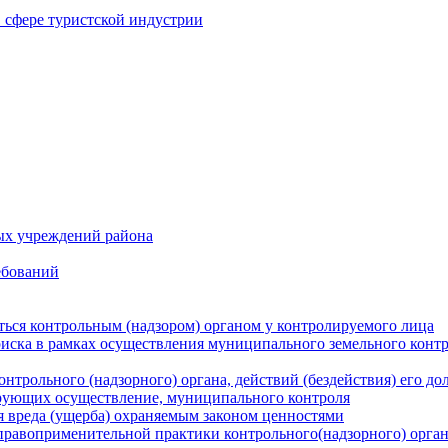
в сфере туристской индустрии
ых учреждений района
ебований
ться контрольным (надзором) органом у контролируемого лица
риска в рамках осуществления муниципального земельного конт
нтрольного (надзорного) органа, действий (бездействия) его д
рующих осуществление, муниципального контроля
 вреда (ущерба) охраняемым законом ценностями
правоприменительной практики контрольного(надзорного) орга