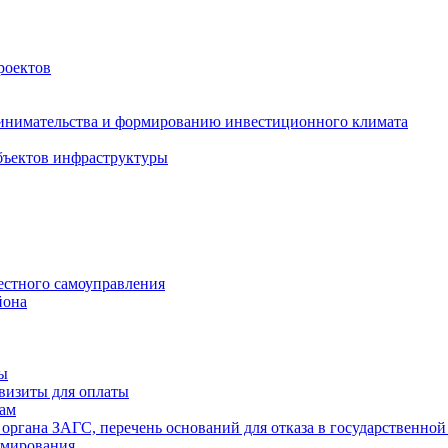
роектов
инимательства и формированию инвестиционного климата
бъектов инфраструктуры
естного самоуправления
йона
ты
визиты для оплаты
там
 органа ЗАГС, перечень оснований для отказа в государственной
рмирования