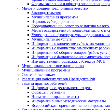
Формы заявлений и образцы заполнения, пор
Малое и среднее предпринимательство
Законодательство
Муниципальная программа
Порядок субсидирования
Координационный совет по развитию малого 
Меры государственной поддержки малого и с
Учреждения инфраструктуры поддержки малог
Муниципальные услуги
Информация о количестве субъектов малого и
Информация о количестве замещенных рабочих
Информация об обороте товаров (работ, услу
Информация о финансово-экономическом сост
Имущественная поддержка субъектов МСП
Муниципально-частное партнерство
Муниципальные программы
Соотечественникам
Реализация майских указов Президента РФ
Защита прав потребителей
Информация о деятельности отдела
Образцы претензий
Нормативно-правовые акты
Информационные методические материалы
Всероссийская горячая линия по вопросам за
Комиссия по делам несовершеннолетних и защите и