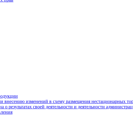
родукции
ли внесению изменений в схему размещения нестационарных то
а о результатах своей деятельности и деятельности администр
вления