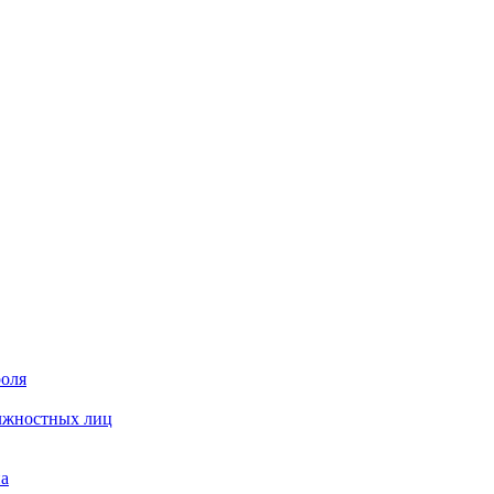
роля
олжностных лиц
на