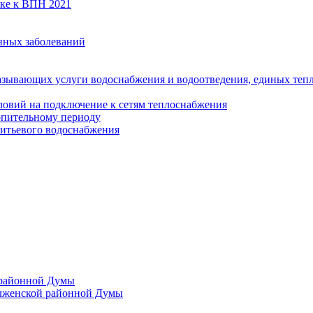
вке к ВПН 2021
нных заболеваний
азывающих услуги водоснабжения и водоотведения, единых те
ловий на подключение к сетям теплоснабжения
опительному периоду
итьевого водоснабжения
 районной Думы
лженской районной Думы