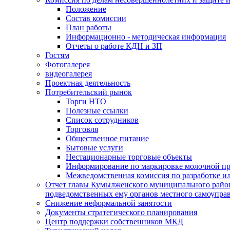
Положение
Состав комиссии
План работы
Информационно - методическая информация
Отчеты о работе КДН и ЗП
Гостям
Фотогалерея
видеогалерея
Проектная деятельность
Потребительский рынок
Торги НТО
Полезные ссылки
Список сотрудников
Торговля
Общественное питание
Бытовые услуги
Нестационарные торговые объекты
Информирование по маркировке молочной п
Межведомственная комиссия по разработке и
Отчет главы Кумылженского муниципального район
подведомственных ему органов местного самоупра
Снижение неформальной занятости
Документы стратегического планирования
Центр поддержки собственников МКД