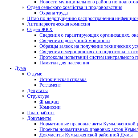
Новости муниципального района по подгото
Отдел сельского хозяйства и продовольствия
Охрана труда
Штаб по недопущению распространения инфекцио
Антинаркотическая комиссия
Отдел ЖКХ
Сведения о гарантирующих организациях, ок
Сведения о доступной мощности
Образцы заявок на получение технических ус
Сведения о мероприятиях по подготовке к от
Протоколы испытаний систем центрального п
Памятки для населения
Дума
О думе
Историческая справка
Регламент
Депутаты
Структура
Фракции
Комиссии
План работы
Документы
Нормативные правовые акты Кумылженской
Проекты нормативных правовых актов Кумы
Документы Кумылженской районной Думы