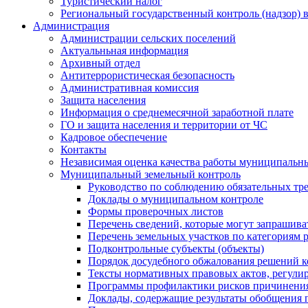
Туристический налог
Региональный государственный контроль (надзор) 
Администрация
Администрации сельских поселений
Актуальньная информация
Архивный отдел
Антитеррористическая безопасность
Административная комиссия
Защита населения
Информация о среднемесячной заработной плате
ГО и защита населения и территории от ЧС
Кадровое обеспечение
Контакты
Независимая оценка качества работы муниципальн
Муниципальный земельный контроль
Руководство по соблюдению обязательных тр
Доклады о муниципальном контроле
Формы проверочных листов
Перечень сведений, которые могут запрашива
Перечень земельных участков по категориям 
Подконтрольные субъекты (объекты)
Порядок досудебного обжалования решений ко
Тексты нормативных правовых актов, регули
Программы профилактики рисков причинения
Доклады, содержащие результаты обобщения 