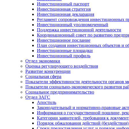
Инвестиционный паспорт
Инвестиционная стратегия
Инвестиционная декларация
Регламент сопровождения инвестиционных п
Инвестиционный уполномоченный
Поддержка инвестиционной деятельности
Координационный совет по развитию предпр
Инвестиционное послание
План создания инвестиционных объектов и о
Инвестиционные площадки
Инвестиционный профиль
Отдел экономики
Оценка регулирующего воздействия
Развитие конкуренции
Социальная сфера
Показатели эффективности деятельности органов м
Показатели социально-экономического развития ра
Социальное предпринимательство
Отдел ЗАГС
Апостиль
Законодательный и нормативно-правовые ак
Информация о государственной пошлине, рек
Категории заявителей, требования к докумен
Порядок обжалования действий (бездействия)
Сроки предоставления услуг и порядок инфо