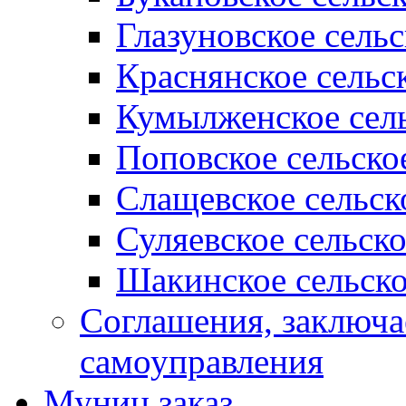
Глазуновское сель
Краснянское сельс
Кумылженское сель
Поповское сельско
Слащевское сельск
Суляевское сельск
Шакинское сельско
Соглашения, заключ
самоуправления
Муниц заказ