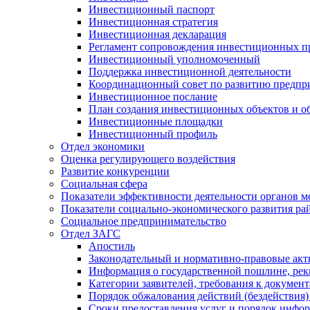
Инвестиционный паспорт
Инвестиционная стратегия
Инвестиционная декларация
Регламент сопровождения инвестиционных п
Инвестиционный уполномоченный
Поддержка инвестиционной деятельности
Координационный совет по развитию предпр
Инвестиционное послание
План создания инвестиционных объектов и о
Инвестиционные площадки
Инвестиционный профиль
Отдел экономики
Оценка регулирующего воздействия
Развитие конкуренции
Социальная сфера
Показатели эффективности деятельности органов м
Показатели социально-экономического развития ра
Социальное предпринимательство
Отдел ЗАГС
Апостиль
Законодательный и нормативно-правовые ак
Информация о государственной пошлине, рек
Категории заявителей, требования к докумен
Порядок обжалования действий (бездействия)
Сроки предоставления услуг и порядок инфо