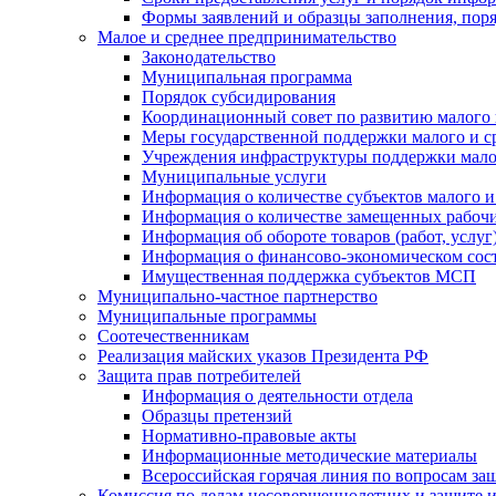
Формы заявлений и образцы заполнения, пор
Малое и среднее предпринимательство
Законодательство
Муниципальная программа
Порядок субсидирования
Координационный совет по развитию малого 
Меры государственной поддержки малого и с
Учреждения инфраструктуры поддержки малог
Муниципальные услуги
Информация о количестве субъектов малого и
Информация о количестве замещенных рабочих
Информация об обороте товаров (работ, услу
Информация о финансово-экономическом сост
Имущественная поддержка субъектов МСП
Муниципально-частное партнерство
Муниципальные программы
Соотечественникам
Реализация майских указов Президента РФ
Защита прав потребителей
Информация о деятельности отдела
Образцы претензий
Нормативно-правовые акты
Информационные методические материалы
Всероссийская горячая линия по вопросам за
Комиссия по делам несовершеннолетних и защите и