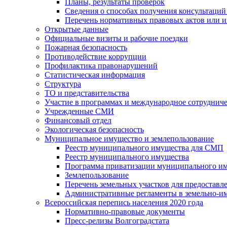
Планы, результаты проверок
Сведения о способах получения консультаций
Перечень нормативных правовых актов или и
Открытые данные
Официальные визиты и рабочие поездки
Пожарная безопасность
Противодействие коррупции
Профилактика правонарушений
Статистическая информация
Структура
ТО и представительства
Участие в программах и международное сотруднич
Учрежденные СМИ
Финансовый отдел
Экологическая безопасность
Муниципальное имущество и землепользование
Реестр муниципального имущества для СМП
Реестр муниципального имущества
Программа приватизации муниципального и
Землепользование
Перечень земельных участков для предоставл
Административные регламенты в земельно-и
Всероссийская перепись населения 2020 года
Нормативно-правовые документы
Пресс-релизы Волгоградстата