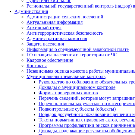
Туристический налог
Региональный государственный контроль (надзор) 
Администрация
Администрации сельских поселений
Актуальньная информация
Архивный отдел
Антитеррористическая безопасность
Административная комиссия
Защита населения
Информация о среднемесячной заработной плате
ГО и защита населения и территории от ЧС
Кадровое обеспечение
Контакты
Независимая оценка качества работы муниципальн
Муниципальный земельный контроль
Руководство по соблюдению обязательных тр
Доклады о муниципальном контроле
Формы проверочных листов
Перечень сведений, которые могут запрашива
Перечень земельных участков по категориям 
Подконтрольные субъекты (объекты)
Порядок досудебного обжалования решений ко
Тексты нормативных правовых актов, регули
Программы профилактики рисков причинения
Доклады, содержащие результаты обобщения 