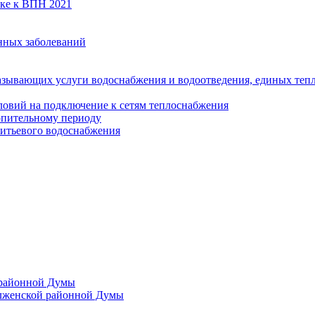
вке к ВПН 2021
нных заболеваний
азывающих услуги водоснабжения и водоотведения, единых те
ловий на подключение к сетям теплоснабжения
опительному периоду
итьевого водоснабжения
 районной Думы
лженской районной Думы