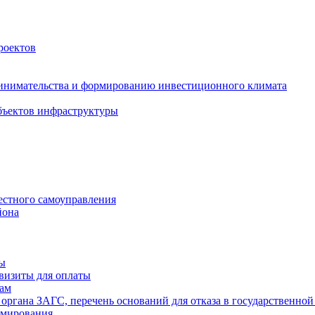
роектов
инимательства и формированию инвестиционного климата
бъектов инфраструктуры
естного самоуправления
йона
ты
визиты для оплаты
там
 органа ЗАГС, перечень оснований для отказа в государственной
рмирования