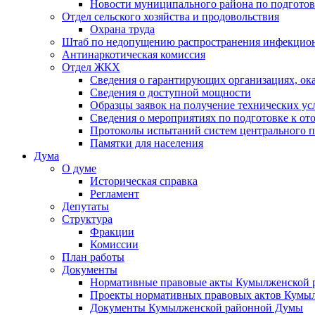
Новости муниципального района по подгото
Отдел сельского хозяйства и продовольствия
Охрана труда
Штаб по недопущению распространения инфекцио
Антинаркотическая комиссия
Отдел ЖКХ
Сведения о гарантирующих организациях, ок
Сведения о доступной мощности
Образцы заявок на получение технических ус
Сведения о мероприятиях по подготовке к от
Протоколы испытаний систем центрального п
Памятки для населения
Дума
О думе
Историческая справка
Регламент
Депутаты
Структура
Фракции
Комиссии
План работы
Документы
Нормативные правовые акты Кумылженской
Проекты нормативных правовых актов Кумы
Документы Кумылженской районной Думы