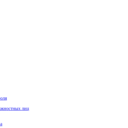
роля
олжностных лиц
на