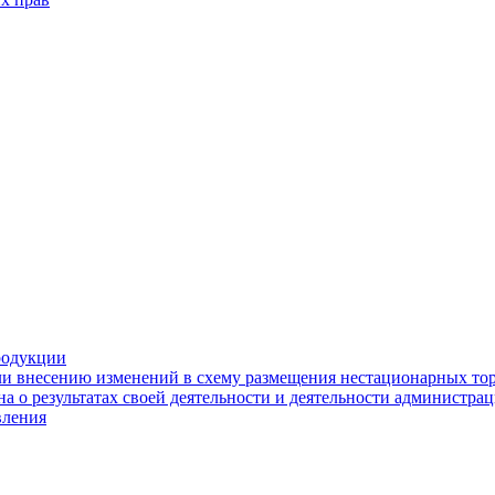
родукции
ли внесению изменений в схему размещения нестационарных то
а о результатах своей деятельности и деятельности администр
вления