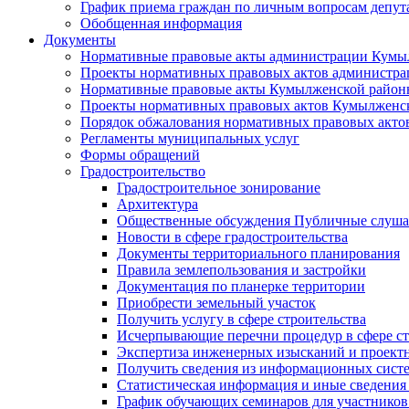
График приема граждан по личным вопросам депут
Обобщенная информация
Документы
Нормативные правовые акты администрации Кумы
Проекты нормативных правовых актов администра
Нормативные правовые акты Кумылженской райо
Проекты нормативных правовых актов Кумылженс
Порядок обжалования нормативных правовых акто
Регламенты муниципальных услуг
Формы обращений
Градостроительство
Градостроительное зонирование
Архитектура
Общественные обсуждения Публичные слуш
Новости в сфере градостроительства
Документы территориального планирования
Правила землепользования и застройки
Документация по планерке территории
Приобрести земельный участок
Получить услугу в сфере строительства
Исчерпывающие перечни процедур в сфере ст
Экспертиза инженерных изысканий и проект
Получить сведения из информационных систем
Статистическая информация и иные сведения 
График обучающих семинаров для участников