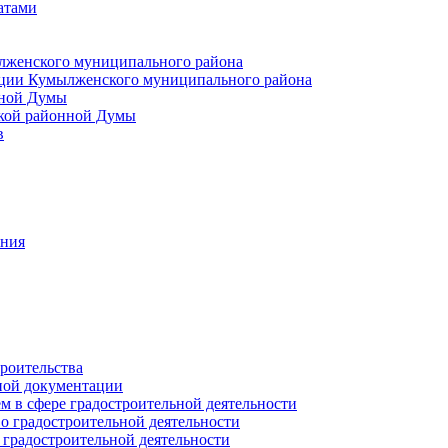
атами
лженского муниципального района
ции Кумылженского муниципального района
нной Думы
кой районной Думы
в
ания
роительства
ной документации
 в сфере градостроительной деятельности
о градостроительной деятельности
 градостроительной деятельности