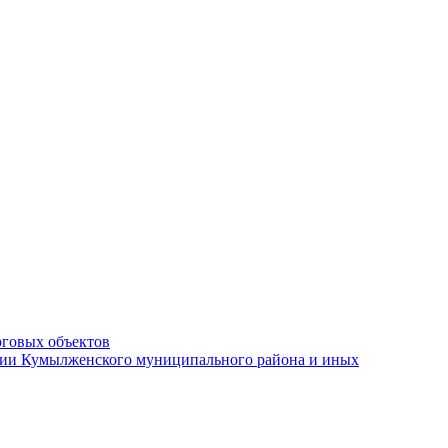
рговых объектов
ации Кумылженского муниципального района и иных