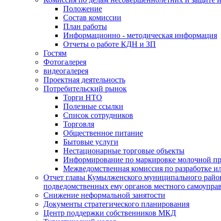
Положение
Состав комиссии
План работы
Информационно - методическая информация
Отчеты о работе КДН и ЗП
Гостям
Фотогалерея
видеогалерея
Проектная деятельность
Потребительский рынок
Торги НТО
Полезные ссылки
Список сотрудников
Торговля
Общественное питание
Бытовые услуги
Нестационарные торговые объекты
Информирование по маркировке молочной п
Межведомственная комиссия по разработке и
Отчет главы Кумылженского муниципального район
подведомственных ему органов местного самоупра
Снижение неформальной занятости
Документы стратегического планирования
Центр поддержки собственников МКД