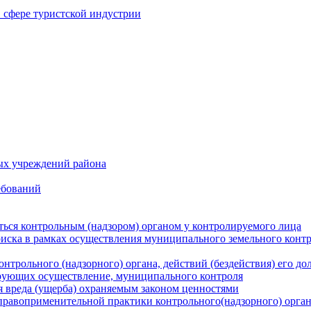
в сфере туристской индустрии
ых учреждений района
ебований
ться контрольным (надзором) органом у контролируемого лица
риска в рамках осуществления муниципального земельного конт
нтрольного (надзорного) органа, действий (бездействия) его д
рующих осуществление, муниципального контроля
 вреда (ущерба) охраняемым законом ценностями
правоприменительной практики контрольного(надзорного) орга