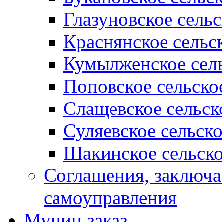
Глазуновское сель
Краснянское сельс
Кумылженское сель
Поповское сельско
Слащевское сельск
Суляевское сельск
Шакинское сельско
Соглашения, заключ
самоуправления
Муниц заказ