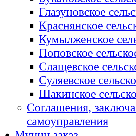
Глазуновское сель
Краснянское сельс
Кумылженское сель
Поповское сельско
Слащевское сельск
Суляевское сельск
Шакинское сельско
Соглашения, заключ
самоуправления
Муниц заказ