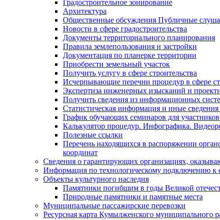
Градостроительное зонирование
Архитектура
Общественные обсуждения Публичные слуш
Новости в сфере градостроительства
Документы территориального планирования
Правила землепользования и застройки
Документация по планерке территории
Приобрести земельный участок
Получить услугу в сфере строительства
Исчерпывающие перечни процедур в сфере ст
Экспертиза инженерных изысканий и проект
Получить сведения из информационных систем
Статистическая информация и иные сведения 
График обучающих семинаров для участников
Калькулятор процедур. Инфографика. Видеор
Полезные ссылки
Перечень находящихся в распоряжении органо
координат
Сведения о гарантирующих организациях, оказыва
Информация по технологическому подключению к с
Объекты культурного наследия
Памятники погибшим в годы Великой отечес
Природные памятники и памятные места
Муниципальные пассажирские перевозки
Ресурсная карта Кумылженского муниципального ра