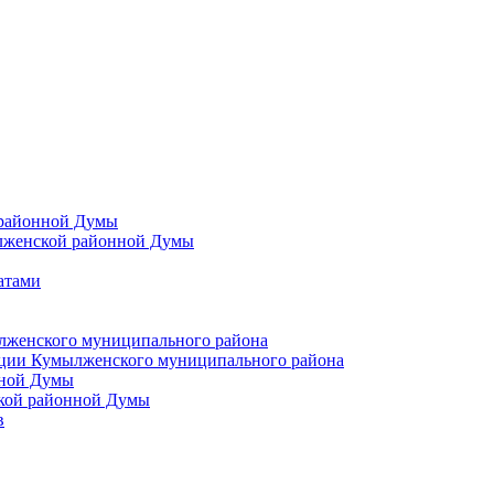
 районной Думы
лженской районной Думы
атами
лженского муниципального района
ции Кумылженского муниципального района
нной Думы
кой районной Думы
в