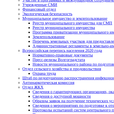
Участие в программах и международное сотруднич
Учрежденные СМИ
Финансовый отдел
Экологическая безопасность
Муниципальное имущество и землепользование
Реестр муниципального имущества для СМП
Реестр муниципального имущества
Программа приватизации муниципального и
Землепользование
Перечень земельных участков для предоставл
Административные регламенты в земельно-и
Всероссийская перепись населения 2020 года
Нормативно-правовые документы
Пресс-релизы Волгоградстата
Новости муниципального района по подгото
Отдел сельского хозяйства и продовольствия
Охрана труда
Штаб по недопущению распространения инфекцио
Антинаркотическая комиссия
Отдел ЖКХ
Сведения о гарантирующих организациях, ок
Сведения о доступной мощности
Образцы заявок на получение технических ус
Сведения о мероприятиях по подготовке к от
Протоколы испытаний систем центрального п