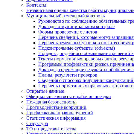
Контакты
Независимая оценка качества работы муниципальн
Муниципальный земельный контроль
Руководство по соблюдению обязательных тр
Доклады о муниципальном контроле
Формы проверочных листов
Перечень сведений, которые могут запрашива
Перечень земельных участков по категориям 
Подконтрольные субъекты (объекты)
Порядок досудебного обжалования решений ко
Тексты нормативных правовых актов, регули
Программы профилактики рисков причинения
Доклады, содержащие результаты обобщения 
Планы, результаты проверок
Сведения о способах получения консультаций
Перечень нормативных правовых актов или и
Открытые данные
Официальные визиты и рабочие поездки
Пожарная безопасность
Противодействие коррупции
Профилактика правонарушений
Статистическая информация
Структура
ТО и представительства