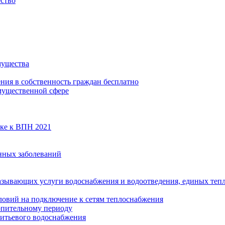
ество
мущества
ения в собственность граждан бесплатно
мущественной сфере
вке к ВПН 2021
нных заболеваний
азывающих услуги водоснабжения и водоотведения, единых те
ловий на подключение к сетям теплоснабжения
опительному периоду
итьевого водоснабжения