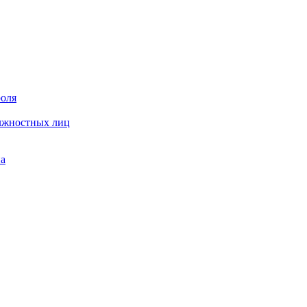
роля
олжностных лиц
на