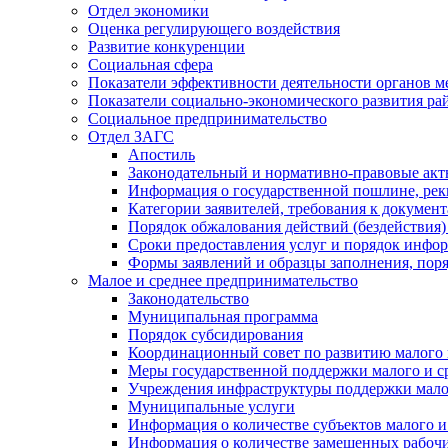
Отдел экономики
Оценка регулирующего воздействия
Развитие конкуренции
Социальная сфера
Показатели эффективности деятельности органов м
Показатели социально-экономического развития ра
Социальное предпринимательство
Отдел ЗАГС
Апостиль
Законодательный и нормативно-правовые ак
Информация о государственной пошлине, рек
Категории заявителей, требования к докумен
Порядок обжалования действий (бездействия)
Сроки предоставления услуг и порядок инфо
Формы заявлений и образцы заполнения, пор
Малое и среднее предпринимательство
Законодательство
Муниципальная программа
Порядок субсидирования
Координационный совет по развитию малого 
Меры государственной поддержки малого и с
Учреждения инфраструктуры поддержки малог
Муниципальные услуги
Информация о количестве субъектов малого и
Информация о количестве замещенных рабочих