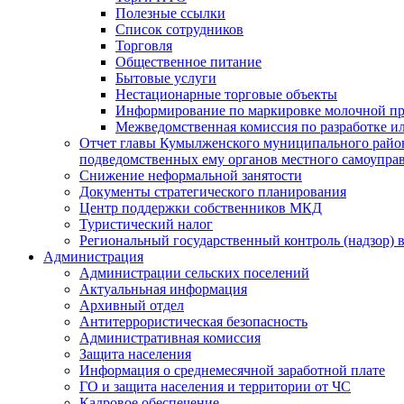
Полезные ссылки
Список сотрудников
Торговля
Общественное питание
Бытовые услуги
Нестационарные торговые объекты
Информирование по маркировке молочной п
Межведомственная комиссия по разработке и
Отчет главы Кумылженского муниципального район
подведомственных ему органов местного самоупра
Снижение неформальной занятости
Документы стратегического планирования
Центр поддержки собственников МКД
Туристический налог
Региональный государственный контроль (надзор) 
Администрация
Администрации сельских поселений
Актуальньная информация
Архивный отдел
Антитеррористическая безопасность
Административная комиссия
Защита населения
Информация о среднемесячной заработной плате
ГО и защита населения и территории от ЧС
Кадровое обеспечение