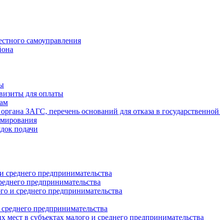
естного самоуправления
йона
ты
визиты для оплаты
там
 органа ЗАГС, перечень оснований для отказа в государственной
рмирования
ядок подачи
и среднего предпринимательства
реднего предпринимательства
о и среднего предпринимательства
 среднего предпринимательства
 мест в субъектах малого и среднего предпринимательства