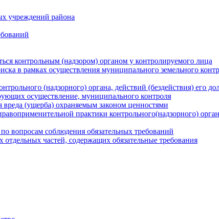
ых учреждений района
ебований
ться контрольным (надзором) органом у контролируемого лица
риска в рамках осуществления муниципального земельного конт
нтрольного (надзорного) органа, действий (бездействия) его д
рующих осуществление, муниципального контроля
 вреда (ущерба) охраняемым законом ценностями
правоприменительной практики контрольного(надзорного) орга
 по вопросам соблюдения обязательных требований
х отдельных частей, содержащих обязательные требования