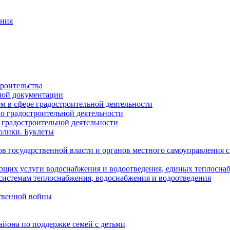
ания
роительства
ной документации
 в сфере градостроительной деятельности
о градостроительной деятельности
 градостроительной деятельности
олики. Буклеты
в государственной власти и органов местного самоуправления
ющих услуги водоснабжения и водоотведения, единых теплосн
истемам теплоснабжения, водоснабжения и водоотведения
твенной войны
йона по поддержке семей с детьми