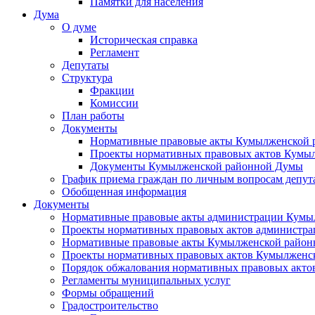
Памятки для населения
Дума
О думе
Историческая справка
Регламент
Депутаты
Структура
Фракции
Комиссии
План работы
Документы
Нормативные правовые акты Кумылженской
Проекты нормативных правовых актов Кумы
Документы Кумылженской районной Думы
График приема граждан по личным вопросам депут
Обобщенная информация
Документы
Нормативные правовые акты администрации Кумы
Проекты нормативных правовых актов администра
Нормативные правовые акты Кумылженской райо
Проекты нормативных правовых актов Кумылженс
Порядок обжалования нормативных правовых акто
Регламенты муниципальных услуг
Формы обращений
Градостроительство