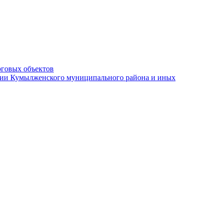
рговых объектов
ации Кумылженского муниципального района и иных