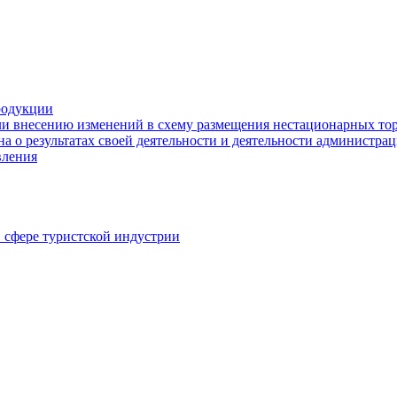
родукции
ли внесению изменений в схему размещения нестационарных то
а о результатах своей деятельности и деятельности администр
вления
в сфере туристской индустрии