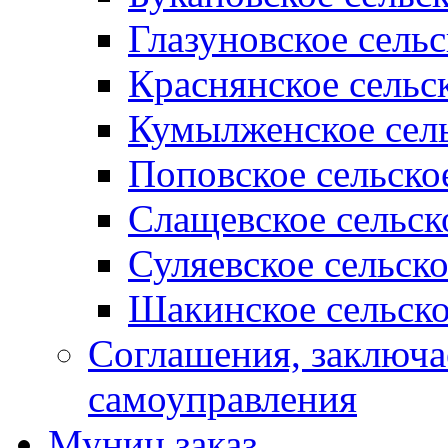
Глазуновское сель
Краснянское сельс
Кумылженское сель
Поповское сельско
Слащевское сельск
Суляевское сельск
Шакинское сельско
Соглашения, заключ
самоуправления
Муниц заказ