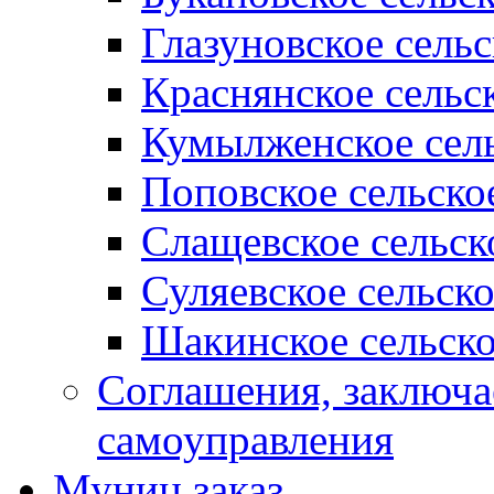
Глазуновское сель
Краснянское сельс
Кумылженское сель
Поповское сельско
Слащевское сельск
Суляевское сельск
Шакинское сельско
Соглашения, заключ
самоуправления
Муниц заказ