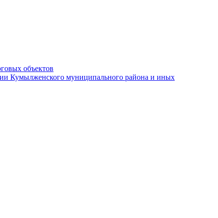
рговых объектов
ации Кумылженского муниципального района и иных