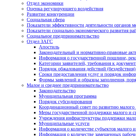
Отдел экономики
Оценка регулирующего воздействия
Развитие конкуренции
Социальная сфера
Показатели эффективности деятельности органов м
Показатели социально-экономического развития ра
Социальное предпринимательство
Отдел ЗАГС
Апостиль
Законодательный и нормативно-правовые ак
Информация о государственной пошлине, рек
Категории заявителей, требования к докумен
Порядок обжалования действий (бездействия)
Сроки предоставления услуг и порядок инфо
Формы заявлений и образцы заполнения, пор
Малое и среднее предпринимательство
Законодательство
Муниципальная программа
Порядок субсидирования
Координационный совет по развитию малого 
Меры государственной поддержки малого и с
Учреждения инфраструктуры поддержки малог
Муниципальные услуги
Информация о количестве субъектов малого и
Информация о количестве замещенных рабочих