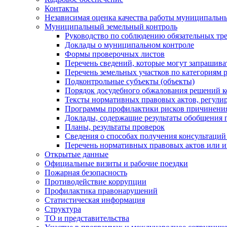
Контакты
Независимая оценка качества работы муниципальн
Муниципальный земельный контроль
Руководство по соблюдению обязательных тр
Доклады о муниципальном контроле
Формы проверочных листов
Перечень сведений, которые могут запрашива
Перечень земельных участков по категориям 
Подконтрольные субъекты (объекты)
Порядок досудебного обжалования решений ко
Тексты нормативных правовых актов, регули
Программы профилактики рисков причинения
Доклады, содержащие результаты обобщения 
Планы, результаты проверок
Сведения о способах получения консультаций
Перечень нормативных правовых актов или и
Открытые данные
Официальные визиты и рабочие поездки
Пожарная безопасность
Противодействие коррупции
Профилактика правонарушений
Статистическая информация
Структура
ТО и представительства