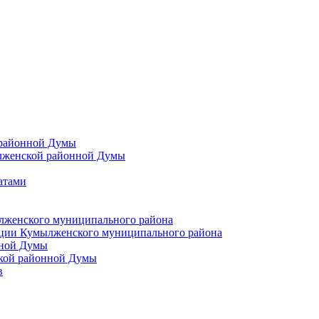
 районной Думы
лженской районной Думы
атами
лженского муниципального района
ции Кумылженского муниципального района
нной Думы
кой районной Думы
в