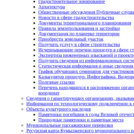
Градостроительное зонирование
Архитектура
Общественные обсуждения Публичные слуш
Новости в сфере градостроительства
Документы территориального планирования
Правила землепользования и застройки
Документация по планерке территории
Приобрести земельный участок
Получить услугу в сфере строительства
Исчерпывающие перечни процедур в сфере ст
Экспертиза инженерных изысканий и проект
Получить сведения из информационных систем
Статистическая информация и иные сведения 
График обучающих семинаров для участников
Калькулятор процедур. Инфографика. Видеор
Полезные ссылки
Перечень находящихся в распоряжении органо
координат
Сведения о гарантирующих организациях, оказыва
Информация по технологическому подключению к с
Объекты культурного наследия
Памятники погибшим в годы Великой отечес
Природные памятники и памятные места
Муниципальные пассажирские перевозки
Ресурсная карта Кумылженского муниципального ра