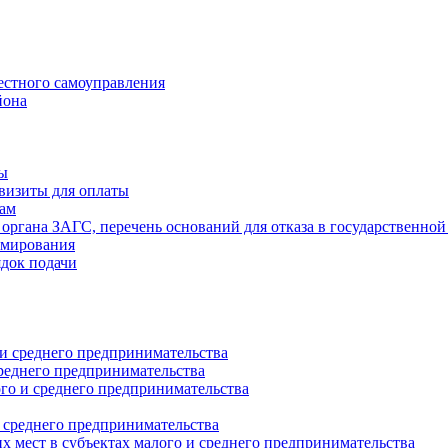
естного самоуправления
йона
ты
визиты для оплаты
там
 органа ЗАГС, перечень оснований для отказа в государственной
рмирования
ядок подачи
и среднего предпринимательства
реднего предпринимательства
о и среднего предпринимательства
 среднего предпринимательства
 мест в субъектах малого и среднего предпринимательства