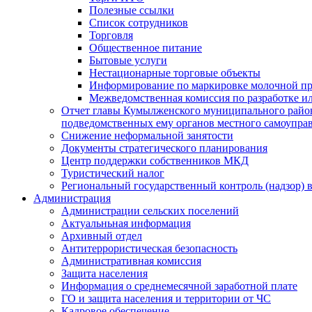
Полезные ссылки
Список сотрудников
Торговля
Общественное питание
Бытовые услуги
Нестационарные торговые объекты
Информирование по маркировке молочной п
Межведомственная комиссия по разработке и
Отчет главы Кумылженского муниципального район
подведомственных ему органов местного самоупра
Снижение неформальной занятости
Документы стратегического планирования
Центр поддержки собственников МКД
Туристический налог
Региональный государственный контроль (надзор) 
Администрация
Администрации сельских поселений
Актуальньная информация
Архивный отдел
Антитеррористическая безопасность
Административная комиссия
Защита населения
Информация о среднемесячной заработной плате
ГО и защита населения и территории от ЧС
Кадровое обеспечение