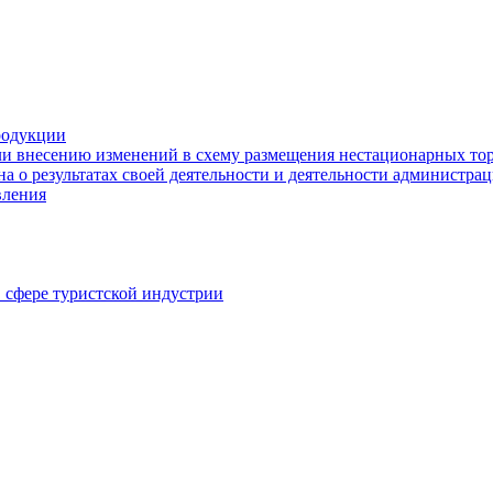
родукции
ли внесению изменений в схему размещения нестационарных то
а о результатах своей деятельности и деятельности администр
вления
в сфере туристской индустрии