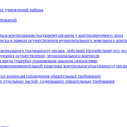
ых учреждений района
ебований
ться контрольным (надзором) органом у контролируемого лица
риска в рамках осуществления муниципального земельного конт
нтрольного (надзорного) органа, действий (бездействия) его д
рующих осуществление, муниципального контроля
 вреда (ущерба) охраняемым законом ценностями
правоприменительной практики контрольного(надзорного) орга
 по вопросам соблюдения обязательных требований
х отдельных частей, содержащих обязательные требования