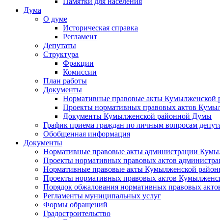
Памятки для населения
Дума
О думе
Историческая справка
Регламент
Депутаты
Структура
Фракции
Комиссии
План работы
Документы
Нормативные правовые акты Кумылженской
Проекты нормативных правовых актов Кумы
Документы Кумылженской районной Думы
График приема граждан по личным вопросам депут
Обобщенная информация
Документы
Нормативные правовые акты администрации Кумы
Проекты нормативных правовых актов администра
Нормативные правовые акты Кумылженской райо
Проекты нормативных правовых актов Кумылженс
Порядок обжалования нормативных правовых акто
Регламенты муниципальных услуг
Формы обращений
Градостроительство