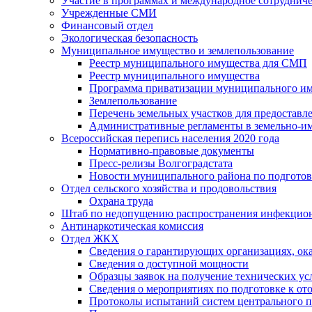
Участие в программах и международное сотруднич
Учрежденные СМИ
Финансовый отдел
Экологическая безопасность
Муниципальное имущество и землепользование
Реестр муниципального имущества для СМП
Реестр муниципального имущества
Программа приватизации муниципального и
Землепользование
Перечень земельных участков для предоставл
Административные регламенты в земельно-и
Всероссийская перепись населения 2020 года
Нормативно-правовые документы
Пресс-релизы Волгоградстата
Новости муниципального района по подгото
Отдел сельского хозяйства и продовольствия
Охрана труда
Штаб по недопущению распространения инфекцио
Антинаркотическая комиссия
Отдел ЖКХ
Сведения о гарантирующих организациях, ок
Сведения о доступной мощности
Образцы заявок на получение технических ус
Сведения о мероприятиях по подготовке к от
Протоколы испытаний систем центрального п