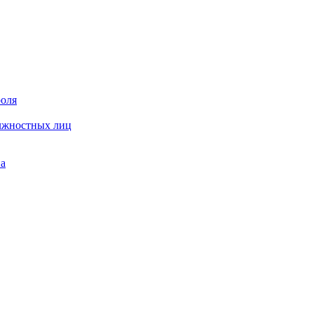
роля
олжностных лиц
на