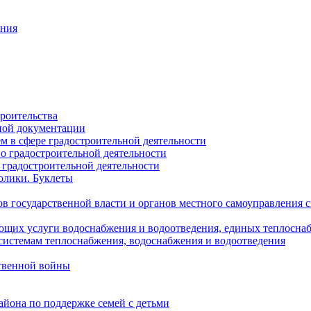
ания
роительства
ной документации
 в сфере градостроительной деятельности
о градостроительной деятельности
 градостроительной деятельности
олики. Буклеты
в государственной власти и органов местного самоуправления
ющих услуги водоснабжения и водоотведения, единых теплосн
истемам теплоснабжения, водоснабжения и водоотведения
твенной войны
йона по поддержке семей с детьми