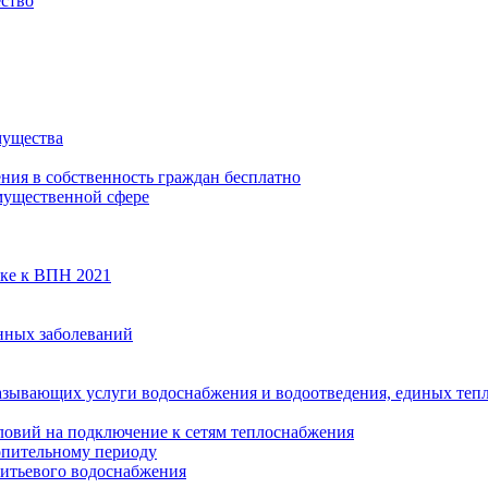
ество
мущества
ения в собственность граждан бесплатно
мущественной сфере
вке к ВПН 2021
нных заболеваний
азывающих услуги водоснабжения и водоотведения, единых те
ловий на подключение к сетям теплоснабжения
опительному периоду
итьевого водоснабжения