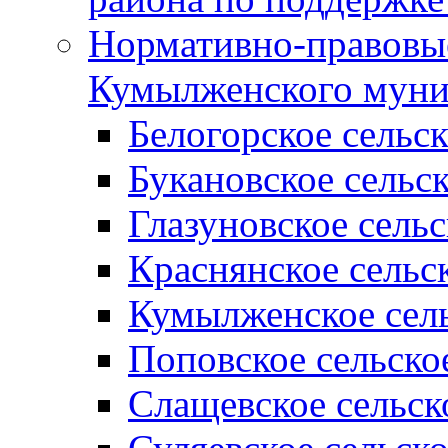
Нормативно-правовые
Кумылженского муни
Белогорское сельс
Букановское сельс
Глазуновское сель
Краснянское сельс
Кумылженское сель
Поповское сельско
Слащевское сельск