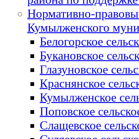
Нормативно-правовые
Кумылженского муни
Белогорское сельс
Букановское сельс
Глазуновское сель
Краснянское сельс
Кумылженское сель
Поповское сельско
Слащевское сельск