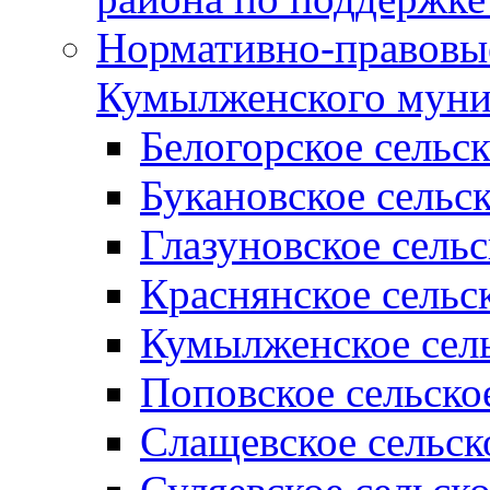
Нормативно-правовые
Кумылженского муни
Белогорское сельс
Букановское сельс
Глазуновское сель
Краснянское сельс
Кумылженское сель
Поповское сельско
Слащевское сельск