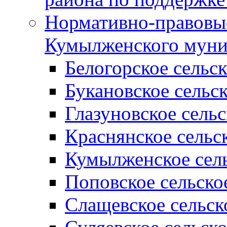
Нормативно-правовые
Кумылженского муни
Белогорское сельс
Букановское сельс
Глазуновское сель
Краснянское сельс
Кумылженское сель
Поповское сельско
Слащевское сельск