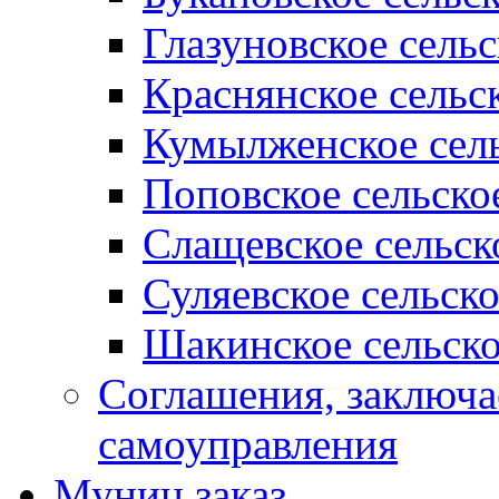
Глазуновское сель
Краснянское сельс
Кумылженское сель
Поповское сельско
Слащевское сельск
Суляевское сельск
Шакинское сельско
Соглашения, заключ
самоуправления
Муниц заказ