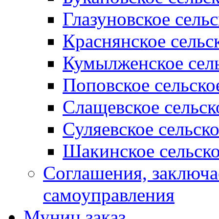
Глазуновское сель
Краснянское сельс
Кумылженское сель
Поповское сельско
Слащевское сельск
Суляевское сельск
Шакинское сельско
Соглашения, заключ
самоуправления
Муниц заказ